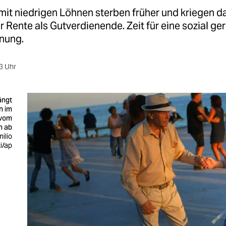
it niedrigen Löhnen sterben früher und kriegen 
 Rente als Gutverdienende. Zeit für eine sozial ge
nung.
3 Uhr
ängt
n im
 vom
n ab
ilio
i/ap