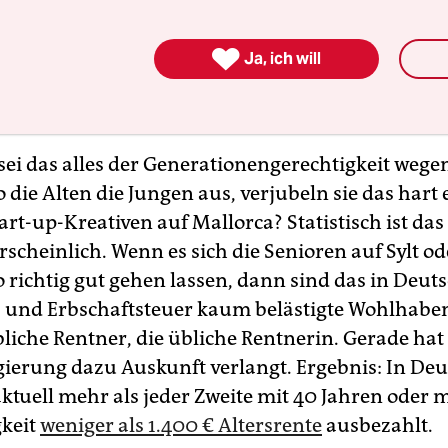
 für wünschenswert halten. Die sind nämlich
chnittlich älter, kennen oder ahnen die damit

Ja, ich will
nden Malaisen und wollen eigentlich nicht, dass 
ung mit dem Kauf eines Rollators zusammenfäll
sei das alles der Generationengerechtigkeit wege
 die Alten die Jungen aus, verjubeln sie das hart 
art-up-Kreativen auf Mallorca? Statistisch ist da
scheinlich. Wenn es sich die Senioren auf Sylt od
o richtig gut gehen lassen, dann sind das in Deut
und Erbschaftsteuer kaum belästigte Wohlhaben
liche Rentner, die übliche Rentnerin. Gerade hat 
gierung dazu Auskunft verlangt. Ergebnis: In De
tuell mehr als jeder Zweite mit 40 Jahren oder 
gkeit
weniger als 1.400 € Altersrente
ausbezahlt.