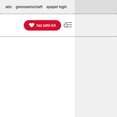
abo
genossenschaft
epaper login

taz zahl ich
taz zahl ich