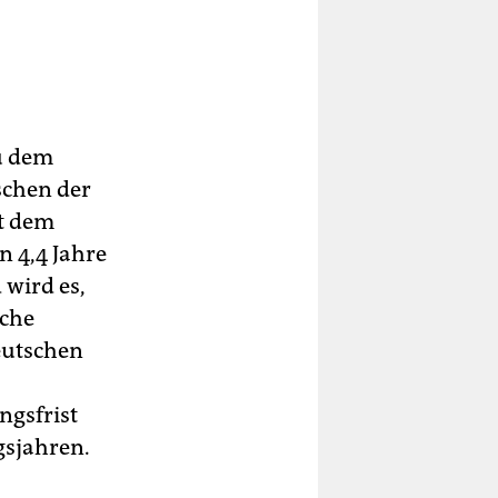
u dem
schen der
t dem
n 4,4 Jahre
 wird es,
sche
eutschen
ngsfrist
gsjahren.