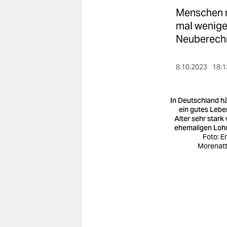
berlin
Menschen m
nord
mal weniger
Neuberech
wahrheit
verlag
8.10.2023
18:1
verlag
In Deutschland h
veranstaltungen
ein gutes Lebe
Alter sehr stark
ehemaligen Loh
shop
Foto: Em
Morenatt
fragen & hilfe
unterstützen
abo
genossenschaft