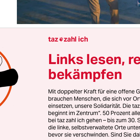
taz
zahl ich

Links lesen, r
t schöner Regelmäßigkeit wird von konservativer
arktliberaler Seite an der gesetzlichen Altersren
bekämpfen
erumgedoktert. Die FDP hat in den Koalitionsvert
tienrente hinein verhandelt. Die soll aber zukün
uszahlung erhöhen, sondern Beiträge einsparen 
Mit doppelter Kraft für eine offene G
brauchen Menschen, die sich vor O
rmann in der taz
berechtigterweise so kommentie
einsetzen, unsere Solidarität. Die ta
ojekte sind so unsinnig, dass sie sofort depressi
beginnt im Zentrum“. 50 Prozent a
 verlangt, künftig das Renteneintrittsalter an di
bei taz zahl ich gehen – bis zum 30
rtung zu koppeln. Obwohl das Bezugsalter bereit
die linke, selbstverwaltete Orte unte
bevor sie verschwinden. Sind Sie da
67 Jahre ordentlich angehoben wurde – was nich