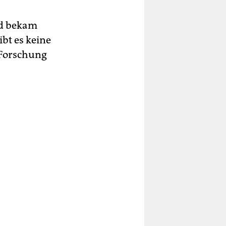
nd bekam
bt es keine
e Forschung