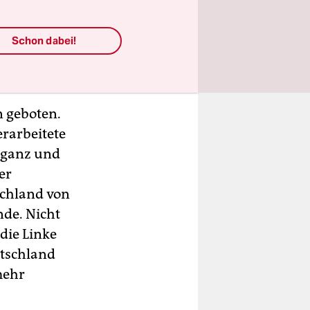
Schon dabei!
die erste
t.
n geboten.
erarbeitete
s ganz und
er
schland von
de. Nicht
die Linke
utschland
mehr