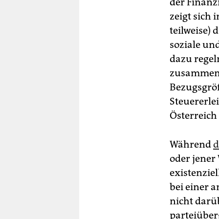
der Finanz
zeigt sich 
teilweise)
soziale un
dazu regel
zusammen, 
Bezugsgröß
Steuererle
Österreich
Während
d
oder jener
existenziel
bei einer 
nicht darü
parteiüberg