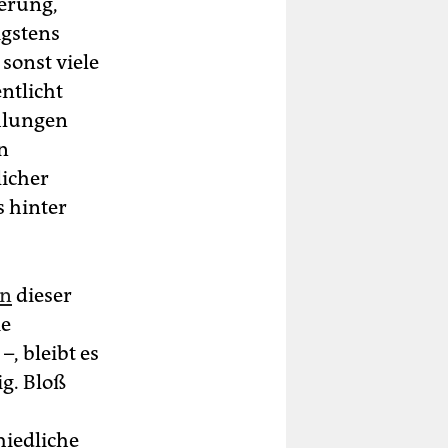
erung,
igstens
sonst viele
ntlicht
hlungen
n
icher
 hinter
in
dieser
ie
–, bleibt es
g. Bloß
hiedliche