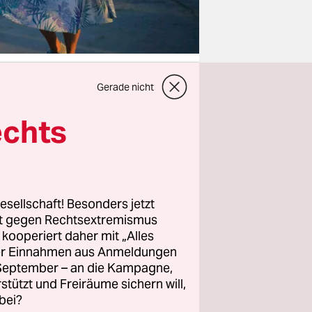
Gerade nicht
echts
 und
te
rag ein
ftig nicht
helfen. Was
esellschaft! Besonders jetzt
rt gegen Rechtsextremismus
rte:
z kooperiert daher mit „Alles
v machen“.
ller Einnahmen aus Anmeldungen
e
. September – an die Kampagne,
s mit der
rstützt und Freiräume sichern will,
bei?
t einmal