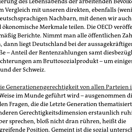
ierung des Lebensabends der arbeitenden Bevölk
im Vergleich mit unseren direkten, ebenfalls (wen
 deutschsprachigen Nachbarn, mit denen wir auch 
d ökonomische Merkmale teilen. Die OECD veröffe
mäßig Berichte. Nimmt man alle öffentlichen Za
dann liegt Deutschland bei der aussagekräftige
e – Anteil der Rentenzahlungen samt diesbezügl
ichterungen am Bruttosozialprodukt – um einiges
 und der Schweiz.
ie Generationengerechtigkeit von allen Parteien 
 Weise im Munde geführt wird – ausgenommen d
len Fragen, die die Letzte Generation thematisiert 
anderen Gerechtigkeitsdimension erstaunlich ruhi
ber sprechen, bloß nicht dran rühren, heißt die
reifende Position. Gemeint ist die sozial untersc