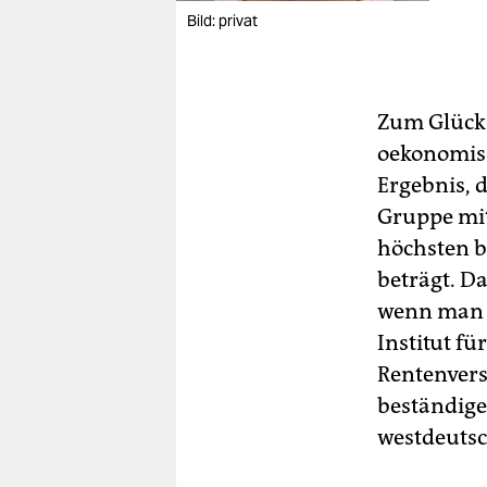
Bild: privat
Zum Glück 
oekonomisc
Ergebnis, 
Gruppe mit
höchsten b
beträgt. Da
wenn man d
Institut f
Rentenver
beständige
westdeutsc