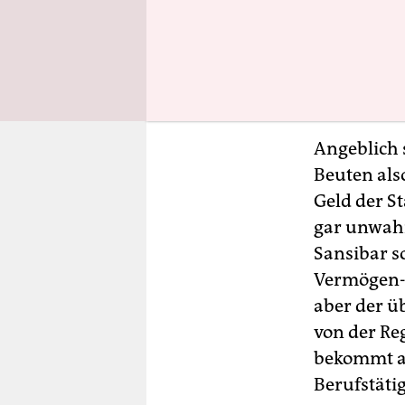
CDU-Wähler
überdurchs
einhergehe
Rentenzahl
Angeblich 
Beuten also
Geld der St
gar unwahr
Sansibar s
Vermögen- 
aber der üb
von der Re
bekommt ak
Berufstäti