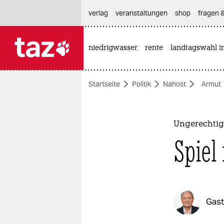
hautnavigation anspringen
hauptinhalt anspringen
footer anspringen
verlag
veranstaltungen
shop
fragen &
niedrigwasser
rente
landtagswahl i

taz zahl ich
taz zahl ich
Startseite
Politik
Nahost
Armut
themen
politik
Ungerechtigk
öko
Spiel
gesellschaft
kultur
Gas
sport