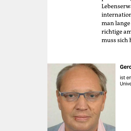
Lebenserwar
internatio
man lange 
richtige am
muss sich 
Gerd
ist e
Unive