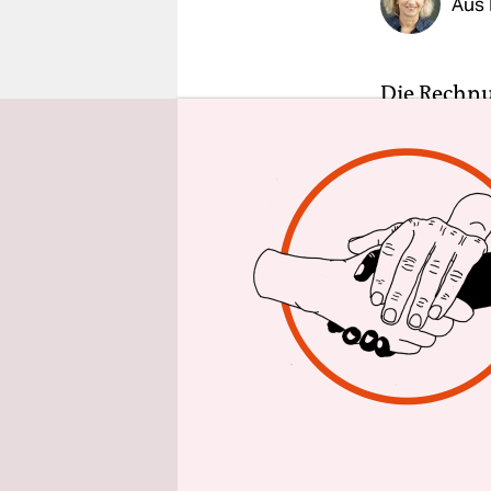
Aus 
epaper login
Die Rechnu
Lebenserwa
erfolgen d
Teile der 
Renteneint
Diese Kopp
bisher sch
arbeiten. 
für demogr