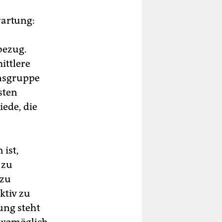
wartung:
bezug.
ittlere
nsgruppe
sten
ede, die
 ist,
 zu
 zu
ktiv zu
hung steht