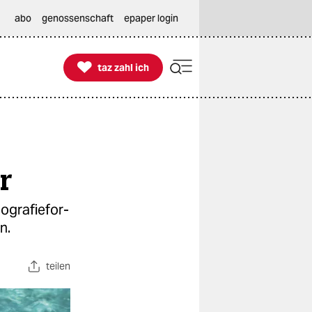
abo
genossenschaft
epaper login

taz zahl ich
taz zahl ich
r
gra­fie­for­
n.
teilen