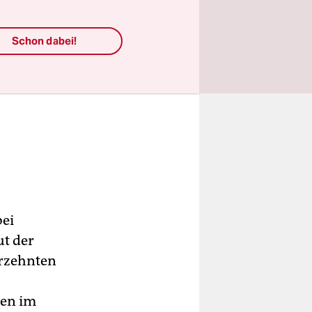
Schon dabei!
bei
ut der
hrzehnten
ten im