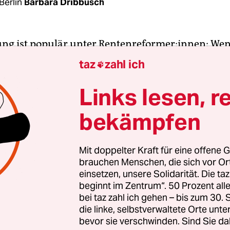
Berlin
Barbara Dribbusch
ng ist populär unter Rentenreformer:innen: Wen
rtung verlängert, müsste auch der Renteneintrit
taz
zahl ich

ürfen. Was wiederum die Rentenkassen entlasten 
Union und
Öko­no­m:in­nen
schlagen daher vor, das
Links lesen, r
rittsalter an die steigende Lebenserwartung zu k
bekämpfen
elung könnte aber Ungleichheiten befördern. De
on vor allem besser verdienende Beschäftigte, die
Mit doppelter Kraft für eine offene G
brauchen Menschen, die sich vor O
Dies geht aus einer neuen Studie
des Max-Planck-I
einsetzen, unsere Solidarität. Die ta
afische Forschung in Rostock hervor.
beginnt im Zentrum“. 50 Prozent a
bei taz zahl ich gehen – bis zum 30
die linke, selbstverwaltete Orte unte
bevor sie verschwinden. Sind Sie da