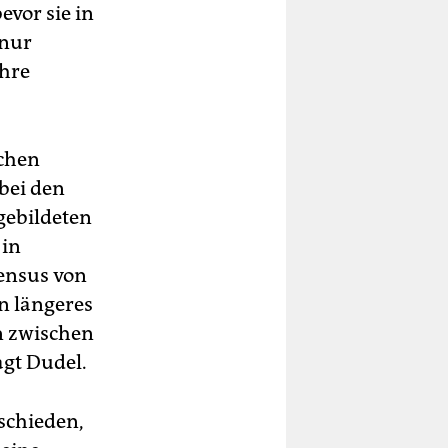
evor sie in
 nur
ahre
schen
bei den
gebildeten
 in
zensus von
in längeres
n zwischen
agt Dudel.
schieden,