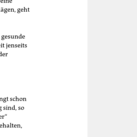
 eine
ägen, geht
e gesunde
t jenseits
der
ingt schon
 sind, so
er“
ehalten,