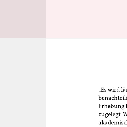
„Es wird l
benachteili
Erhebung h
zugelegt. 
akademisch