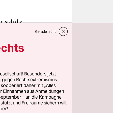
n sich die
t später
Gerade nicht
könnte.
echts
oppeln.
nn es sind
 länger
esellschaft! Besonders jetzt
rt gegen Rechtsextremismus
nstituts
z kooperiert daher mit „Alles
ller Einnahmen aus Anmeldungen
. September – an die Kampagne,
rstützt und Freiräume sichern will,
bei?