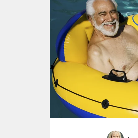
berlin
nord
wahrheit
verlag
verlag
veranstaltungen
shop
fragen & hilfe
unterstützen
abo
genossenschaft