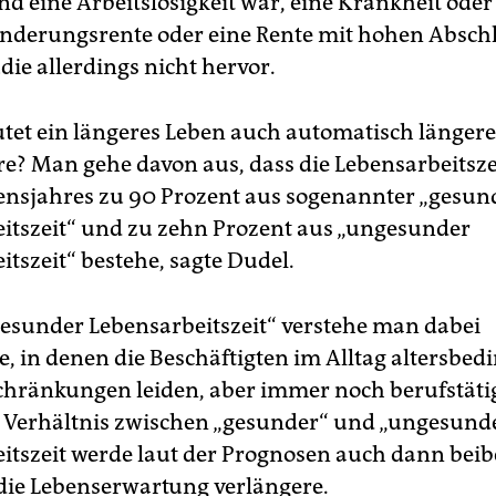
nd eine Arbeitslosigkeit war, eine Krankheit oder
derungsrente oder eine Rente mit hohen Abschl
die allerdings nicht hervor.
tet ein längeres Leben auch automatisch länger
re? Man gehe davon aus, dass die Lebensarbeitszei
bensjahres zu 90 Prozent aus sogenannter „gesun
itszeit“ und zu zehn Prozent aus „ungesunder
tszeit“ bestehe, sagte Dudel.
esunder Lebensarbeitszeit“ verstehe man dabei
e, in denen die Beschäftigten im Alltag altersbed
chränkungen leiden, aber immer noch berufstätig
 Verhältnis zwischen „gesunder“ und „ungesund
itszeit werde laut der Prognosen auch dann beib
die Lebenserwartung verlängere.