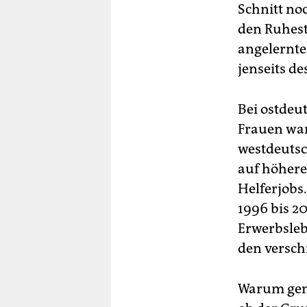
Schnitt no
den Ruhest
angelernte
jenseits de
Bei ostdeu
Frauen war
westdeutsc
auf höheren
Helferjobs
1996 bis 20
Erwerbsleb
den versch
Warum gena