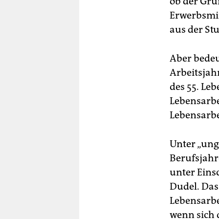
ob der Gru
Erwerbsmin
aus der Stu
Aber bedeu
Arbeitsjah
des 55. Le
Lebensarbe
Lebensarbei
Unter „ung
Berufsjahr
unter Eins
Dudel. Das
Lebensarbe
wenn sich 