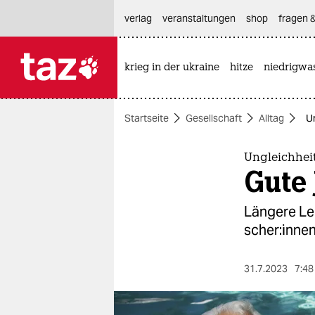
hautnavigation anspringen
hauptinhalt anspringen
footer anspringen
verlag
veranstaltungen
shop
fragen &
krieg in der ukraine
hitze
niedrigwa

taz zahl ich
taz zahl ich
Startseite
Gesellschaft
Alltag
Un
themen
politik
Ungleichheit
Gute 
öko
Längere Leb
gesellschaft
sche­r:in­n
kultur
31.7.2023
7:48
sport