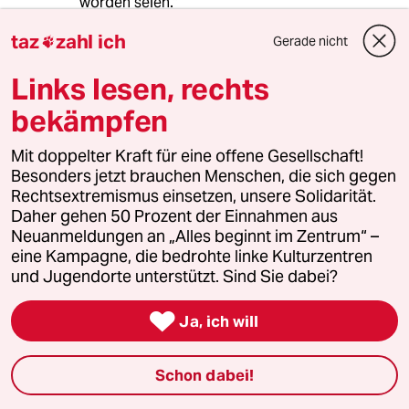
worden seien."
taz
zahl ich
Gerade nicht
Eigenartige Formulierung für eine Bombe auf

der Reise in das Innere der Erde.
Links lesen, rechts
/
bekämpfen
Und jetzt?
Mit doppelter Kraft für eine offene Gesellschaft!
Besonders jetzt brauchen Menschen, die sich gegen
"Und nach einem US-Angriff?
Rechtsextremismus einsetzen, unsere Solidarität.
Neumann: Das wäre die große Frage: Ziehen
Daher gehen 50 Prozent der Einnahmen aus
sich die USA danach zurück, macht Israel allein
Neuanmeldungen an „Alles beginnt im Zentrum“ –
weiter? Machen beide weiter? Offenbar hat
eine Kampagne, die bedrohte linke Kulturzentren
sich auch Trump noch nicht überlegt, was der
und Jugendorte unterstützt. Sind Sie dabei?
nächste Schritt nach dem Ende des
Atomprogramms wäre. Trump ist der

Ja, ich will
wichtigste Faktor – aber auch der
unkalkulierbarste. Er hat seine Meinung in
diesem Konflikt schon mehrfach geändert.
Schon dabei!
Trump hat vielleicht den nächsten Schritt
überlegt, aber nicht den übernächsten."