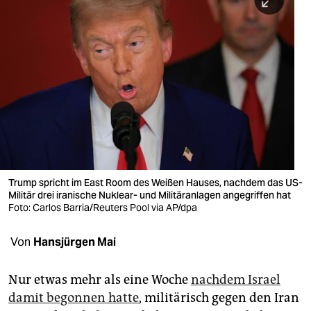
berlin
nord
wahrheit
verlag
verlag
veranstaltungen
shop
Trump spricht im East Room des Weißen Hauses, nachdem das US-
Militär drei iranische Nuklear- und Militäranlagen angegriffen hat
fragen & hilfe
Foto: Carlos Barria/Reuters Pool via AP/dpa
unterstützen
Von
Hansjürgen Mai
abo
Nur etwas mehr als eine Woche
nachdem Israel
genossenschaft
damit begonnen hatte
, militärisch gegen den Iran