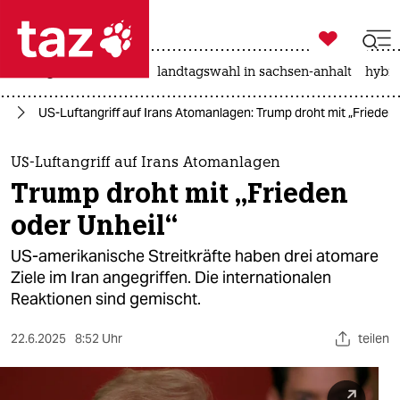

taz zahl ich
niedrigwasser
rente
landtagswahl in sachsen-anhalt
hybri

taz zahl ich
mp
US-Luftangriff auf Irans Atomanlagen: Trump droht mit „Frieden 
taz zahl ich
themen
US-Luftangriff auf Irans Atomanlagen
Trump droht mit „Frieden
politik
oder Unheil“
öko
US-amerikanische Streitkräfte haben drei atomare
Ziele im Iran angegriffen. Die internationalen
gesellschaft
Reaktionen sind gemischt.
kultur
22.6.2025
8:52 Uhr
teilen
sport