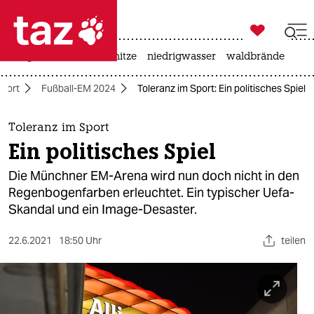

taz zahl ich
krieg in der ukraine
hitze
niedrigwasser
waldbrände

taz zahl ich
port
Fußball-EM 2024
Toleranz im Sport: Ein politisches Spiel
taz zahl ich
themen
Toleranz im Sport
Ein politisches Spiel
politik
Die Münchner EM-Arena wird nun doch nicht in den
öko
Regenbogenfarben erleuchtet. Ein typischer Uefa-
Skandal und ein Image-Desaster.
gesellschaft
22.6.2021
18:50 Uhr
teilen
kultur
sport