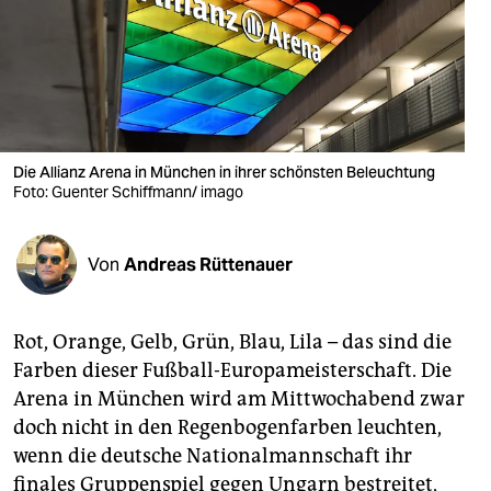
berlin
nord
wahrheit
verlag
Die Allianz Arena in München in ihrer schönsten Beleuchtung
verlag
Foto: Guenter Schiffmann/ imago
veranstaltungen
Von
Andreas Rüttenauer
shop
fragen & hilfe
Rot, Orange, Gelb, Grün, Blau, Lila – das sind die
unterstützen
Farben dieser Fußball-Europameisterschaft. Die
Arena in München wird am Mittwochabend zwar
abo
doch nicht in den Regenbogenfarben leuchten,
genossenschaft
wenn die deutsche Nationalmannschaft ihr
finales Gruppenspiel gegen Ungarn bestreitet,