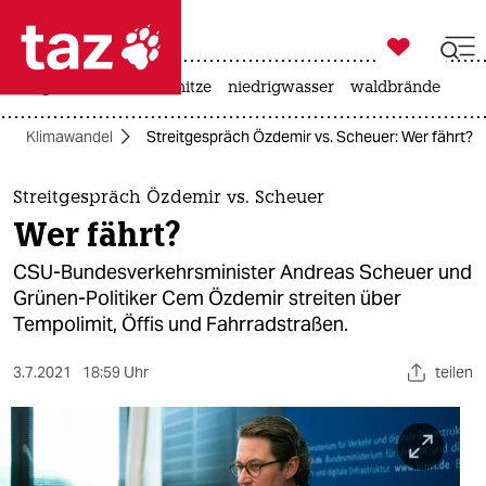

taz zahl ich
krieg in der ukraine
hitze
niedrigwasser
waldbrände

taz zahl ich
Klimawandel
Streitgespräch Özdemir vs. Scheuer: Wer fährt?
taz zahl ich
themen
Streitgespräch Özdemir vs. Scheuer
Wer fährt?
politik
CSU-Bundesverkehrsminister Andreas Scheuer und
öko
Grünen-Politiker Cem Özdemir streiten über
Tempolimit, Öffis und Fahrradstraßen.
gesellschaft
3.7.2021
18:59 Uhr
teilen
kultur
sport