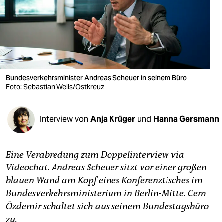
berlin
nord
wahrheit
verlag
Bundesverkehrsminister Andreas Scheuer in seinem Büro
Foto: Sebastian Wells/Ostkreuz
verlag
veranstaltungen
Interview von
Anja Krüger
und
Hanna Gersmann
shop
fragen & hilfe
Eine Verabredung zum Doppelinterview via
unterstützen
Videochat. Andreas Scheuer sitzt vor einer großen
blauen Wand am Kopf eines Konferenztisches im
abo
Bundesverkehrsministerium in Berlin-Mitte. Cem
genossenschaft
Özdemir schaltet sich aus seinem Bundestagsbüro
zu.