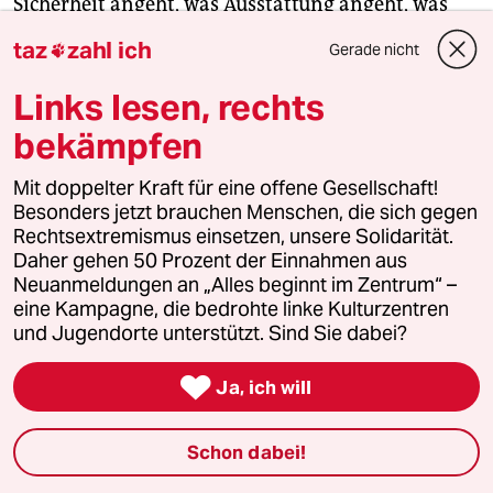
Sicherheit angeht, was Ausstattung angeht, was
Qualität angeht, dann können wir uns gerne über
taz
zahl ich
Gerade nicht

Flugtaxis unterhalten.
Links lesen, rechts
Scheuer:
Also, ich habe beim Luftverkehrsgipfel
bekämpfen
vor der vollelektrischen Lastendrohne eines
Herstellers gestanden, der mit DB Schenker
Mit doppelter Kraft für eine offene Gesellschaft!
kooperiert. Diese Drohne und andere könnten die
Besonders jetzt brauchen Menschen, die sich gegen
Rechtsextremismus einsetzen, unsere Solidarität.
städtische Logistik von morgen revolutionieren.
Daher gehen 50 Prozent der Einnahmen aus
Wenn wir da nicht dabei sind, haben wir den
Neuanmeldungen an „Alles beginnt im Zentrum“ –
Anschluss verloren. Ich möchte auch ein voll­elek­
eine Kampagne, die bedrohte linke Kulturzentren
tri­sches Flugtaxi, mit dem nicht nur Personen
und Jugendorte unterstützt. Sind Sie dabei?
befördert werden. Denken Sie auch an die
medizinische Versorgung, Sicherheitskräfte, vieles

Ja, ich will
mehr. Die Grünen stehen dafür, dass du am besten
nicht mehr ins Flugzeug steigst. Aber ich sehe die
Schon dabei!
Innovationen wie die A320 mit minus 20 Prozent