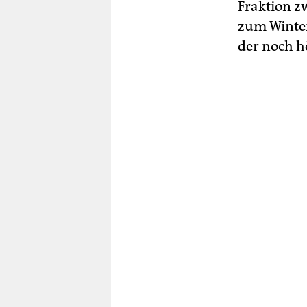
Fraktion z
zum Winter
der noch h