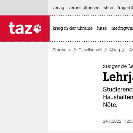
hautnavigation anspringen
hauptinhalt anspringen
footer anspringen
verlag
veranstaltungen
shop
fragen &
krieg in der ukraine
hitze
niedrigwa

taz zahl ich
taz zahl ich
Startseite
Gesellschaft
Alltag
A
themen
politik
Steigende L
Lehr
öko
Studierend
gesellschaft
Haushalten 
Nöte.
kultur
sport
24.7.2022
18:3