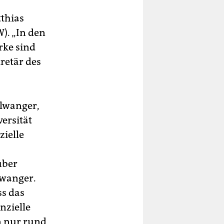
tthias
). „In den
rke sind
retär des
llwanger,
ersität
zielle
über
lwanger.
ss das
nzielle
n nur rund