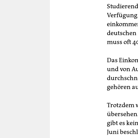
Studierend
Verfügung.
einkommens
deutschen
muss oft 4
Das Einkom
und von Au
durchschni
gehören a
Trotzdem w
übersehen.
gibt es ke
Juni besch