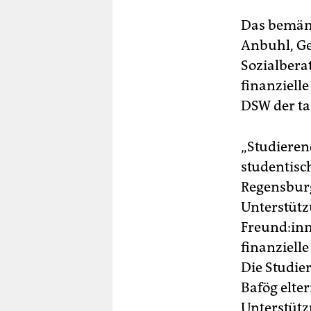
Das bemäng
Anbuhl, Ge
Sozialbera
finanziell
DSW der ta
„Studierend
studentisc
Regensburg
Unterstütz
Freund:inn
finanziell
Die Studie
Bafög elte
Unterstütz