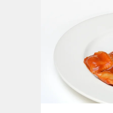
berlin
nord
wahrheit
verlag
verlag
veranstaltungen
shop
fragen & hilfe
unterstützen
abo
genossenschaft