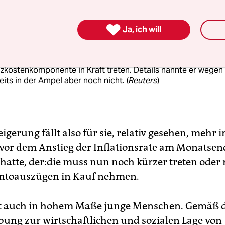
rgergeld

Ja, ich will
deskanzler Olaf Scholz hat neue Entlastungen angekündigt. 
den Fall werde am 1. Januar 2023 ein neues Bürgergeld komm
dem werde zum selben Zeitpunkt eine Wohngeldreform mit
zkostenkomponente in Kraft treten. Details nannte er wegen
eits in der Ampel aber noch nicht. (
Reuters
)
eigerung fällt also für sie, relativ gesehen, mehr 
vor dem Anstieg der Inflationsrate am Monatsen
hatte, der:­die muss nun noch kürzer treten oder 
ontoauszügen in Kauf nehmen.
ft auch in hohem Maße junge Menschen. Gemäß d
bung zur wirtschaftlichen und sozialen Lage von