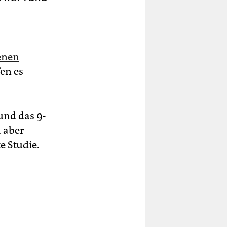
enen
en es
und das 9-
t aber
e Studie.