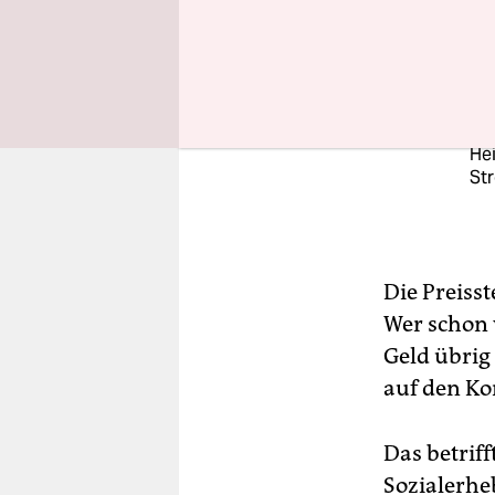
Bü
Bun
je
zu
Hei
Str
Die Preisst
Wer schon 
Geld übrig 
auf den K
Das betrif
Sozialerhe