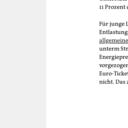
11 Prozent
Für junge L
Entlastun
allgemeine
unterm Str
Energiepre
vorgezogen
Euro-Ticke
nicht. Das 