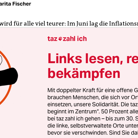
rita Fischer
ird für alle viel teurer: Im Juni lag die Inflations
 Vergleich zum Vorjahr, die Preise an der Tankst
taz
zahl ich

r als ein Drittel erhöht, Heizölpreise haben sic
, und der Strompreis ist um über 20 Prozent gest
Links lesen, r
l sind 12,7 Prozent teurer als im Vorjahr.
bekämpfen
icklung trifft einkommensschwache Personen b
Preisanstieg von Konsumgütern des täglichen Bed
Mit doppelter Kraft für eine offene G
änden existenzbedrohend sein. Die 20 Prozent d
brauchen Menschen, die sich vor O
mit den niedrigsten Einkommen geben fast 70 Pr
einsetzen, unsere Solidarität. Die ta
beginnt im Zentrum“. 50 Prozent a
altseinkommens für die durch die Inflation bes
bei taz zahl ich gehen – bis zum 30
 Bereiche Nahrungsmittel,
Wohnen
und Verkehr 
die linke, selbstverwaltete Orte unte
bevor sie verschwinden. Sind Sie da