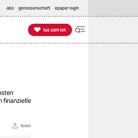
abo
genossenschaft
epaper login

taz zahl ich
taz zahl ich
hsten
 finanzielle
teilen