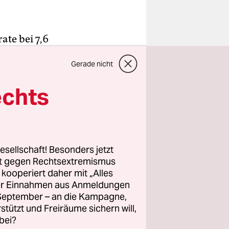
rate bei 7,6
elle haben
Gerade nicht
h
iegen. Auch
echts
esonders
arfs kann
esellschaft! Besonders jetzt
er
rt gegen Rechtsextremismus
ozent ihres
z kooperiert daher mit „Alles
ller Einnahmen aus Anmeldungen
onders
. September – an die Kampagne,
aus.
rstützt und Freiräume sichern will,
bei?