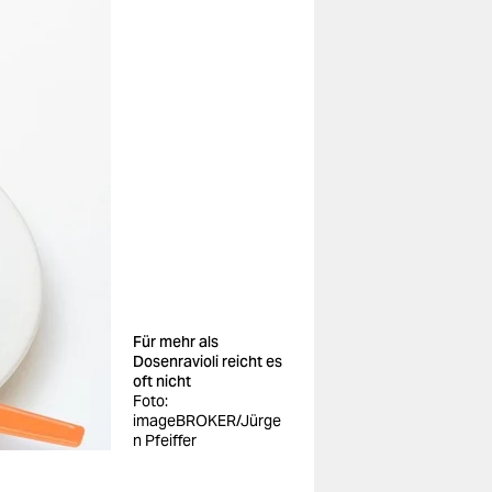
Für mehr als
Dosenravioli reicht es
oft nicht
Foto:
imageBROKER/Jürge
n Pfeiffer