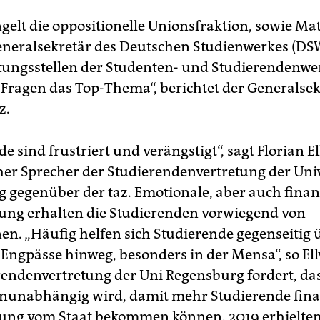
elt die oppositionelle Unionsfraktion, sowie Ma
neralsekretär des Deutschen Studienwerkes (DSW
tungsstellen der Studenten- und Studierendenwe
e Fragen das Top-Thema“, berichtet der Generalsek
z.
e sind frustriert und verängstigt“, sagt Florian E
her Sprecher der Studierendenvertretung der Univ
 gegenüber der taz. Emotionale, aber auch finan
ung erhalten die Studierenden vorwiegend von
en. „Häufig helfen sich Studierende gegenseitig 
e Engpässe hinweg, besonders in der Mensa“, so El
rendenvertretung der Uni Regensburg fordert, da
rnunabhängig wird, damit mehr Studierende fina
ung vom Staat bekommen können. 2019 erhielte