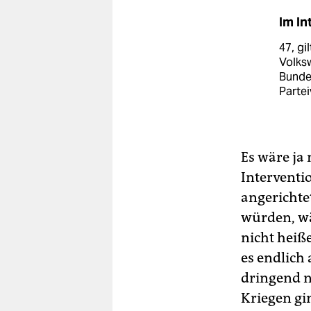
Im I
47, gi
Volks
Bundes
Partei
Es wäre ja
Interventi
angerichte
würden, wär
nicht heiß
es endlich 
dringend n
Kriegen gin