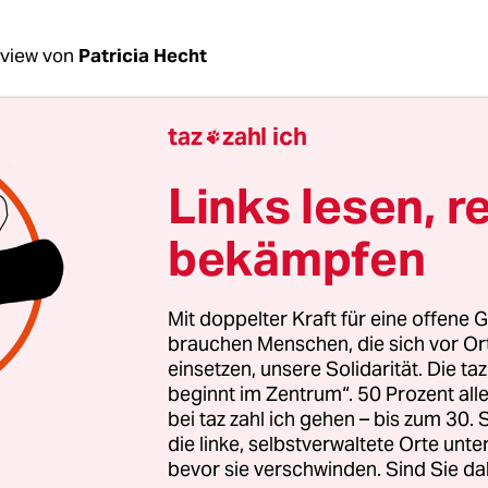
rview von
Patricia Hecht
taz
zahl ich

Wagenknecht, was bedeutet der Wahlsieg von D
den Rest der Welt?
Links lesen, r
enknecht:
Es ist davon auszugehen, dass Donald
bekämpfen
ie Weltpolitik verändern wird. Allerdings ist er da
bar. Auf der einen Seite hat er im Wahlkampf ma
Mit doppelter Kraft für eine offene G
klopft, zum Beispiel, dass Atomwaffen dazu da si
brauchen Menschen, die sich vor O
 zu werden. Da kann einem natürlich angst und 
einsetzen, unsere Solidarität. Die ta
beginnt im Zentrum“. 50 Prozent a
f der anderen Seite hat er sich von Clinton abges
bei taz zahl ich gehen – bis zum 30
 wolle mehr Kooperation, keine neuen Kriege. Let
die linke, selbstverwaltete Orte unte
von seinem Stab ab. Es ist ja noch unklar, wer etw
bevor sie verschwinden. Sind Sie da