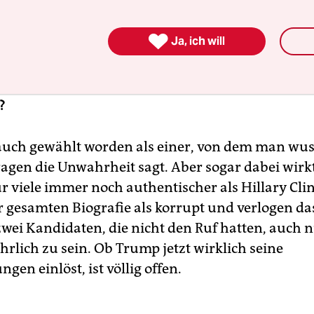
ster wird.

Ja, ich will
gab es im Vorfeld diverse Ankündigungen, zum
Trump eine Mauer zu Mexiko bauen wolle. Wird 
en – schon allein, um für seine WählerInnen g
?
auch gewählt worden als einer, von dem man wuss
ragen die Unwahrheit sagt. Aber sogar dabei wirk
r viele immer noch authentischer als Hillary Clin
er gesamten Biografie als korrupt und verlogen d
 zwei Kandidaten, die nicht den Ruf hatten, auch 
rlich zu sein. Ob Trump jetzt wirklich seine
en einlöst, ist völlig offen.