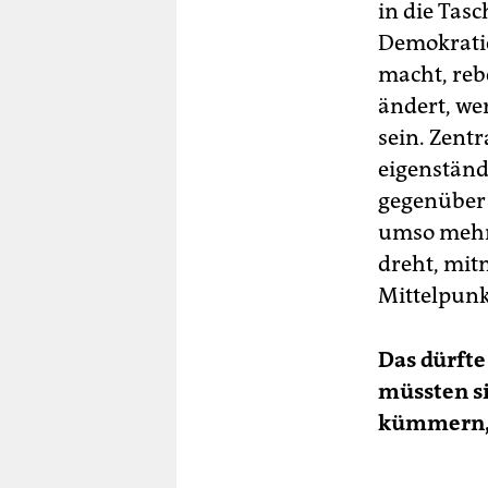
in die Tas
Demokratie
macht, reb
ändert, we
sein. Zentr
eigenständ
gegenüber 
umso mehr:
dreht, mit
Mittelpunkt
Das dürfte
müssten si
kümmern, h