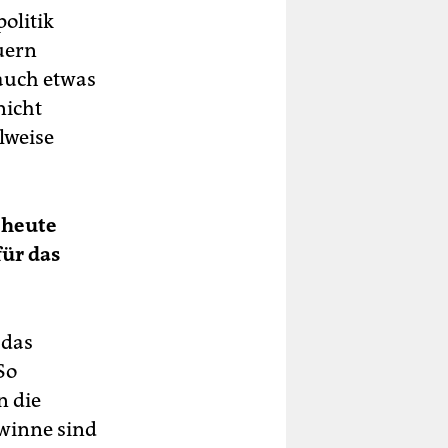
olitik
uern
 auch etwas
nicht
lweise
 heute
ür das
 das
So
n die
ewinne sind