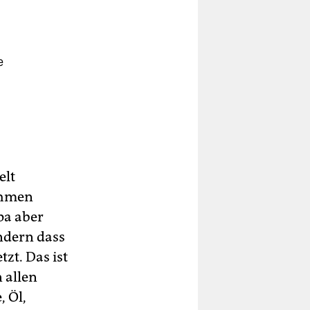
e
elt
ehmen
pa aber
ondern dass
tzt. Das ist
 allen
, Öl,