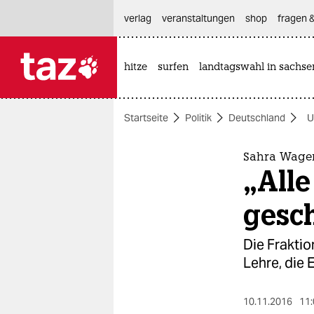
hautnavigation anspringen
hauptinhalt anspringen
footer anspringen
verlag
veranstaltungen
shop
fragen &
hitze
surfen
landtagswahl in sachse

taz zahl ich
taz zahl ich
Startseite
Politik
Deutschland
U
themen
politik
Sahra Wage
„Alle
öko
gesc
gesellschaft
Die Fraktio
kultur
Lehre, die
sport
10.11.2016
11: