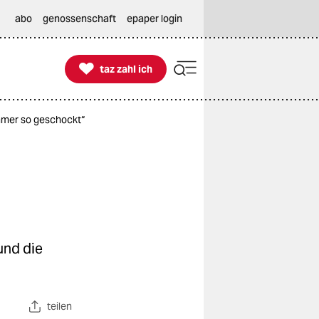
abo
genossenschaft
epaper login

taz zahl ich
taz zahl ich
mmer so geschockt“
und die
teilen