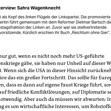
nterview: Sahra Wagenknecht
lt als Kopf des linken Flügels der Linkspartei. Die promovierte
wirtin führt gemeinsam mit dem Reformer Dietmar Bartsch di
tagsfraktion der Linken an. Zuvor war sie stellvertretende
vorsitzende. Kürzlich erschien ihr Buch „Reichtum ohne Gier“.
 nur gut, wenn es nicht noch mehr US-geführte
onskriege gäbe, sie haben nur Unheil auf dieser W
t. Wenn sich die USA in dieser Hinsicht zurückn
e das ein großer Fortschritt. Das sollte für Euro
en, dass es dann auf eigene Faust Kriege führt, s
auf friedliche Konfliktlösungen, auf Diplomatie se
otwendig. Aber auch da müssen wir abwarten: In
g es um wirtschaftliche Interessen, um Rohstoffe