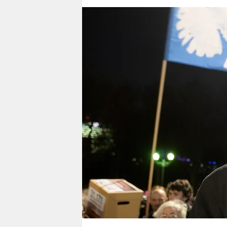
berlin
nord
wahrheit
verlag
verlag
veranstaltungen
shop
fragen & hilfe
unterstützen
abo
genossenschaft