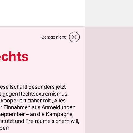
Gerade nicht
onald
echts
 Trump als
bei relativ
rtialische
esellschaft! Besonders jetzt
nd, auch
rt gegen Rechtsextremismus
bange
z kooperiert daher mit „Alles
ller Einnahmen aus Anmeldungen
etzt und
. September – an die Kampagne,
zten Endes
rstützt und Freiräume sichern will,
a
bei?