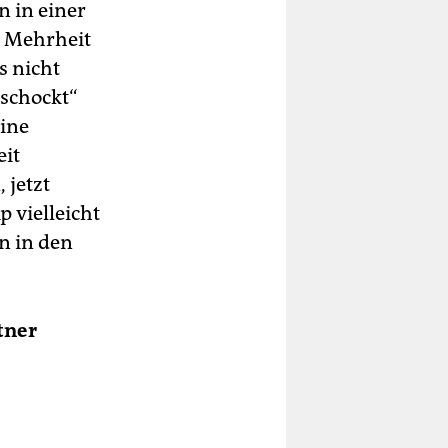
 in einer
e Mehrheit
s nicht
eschockt“
eine
eit
 jetzt
 vielleicht
n in den
tner