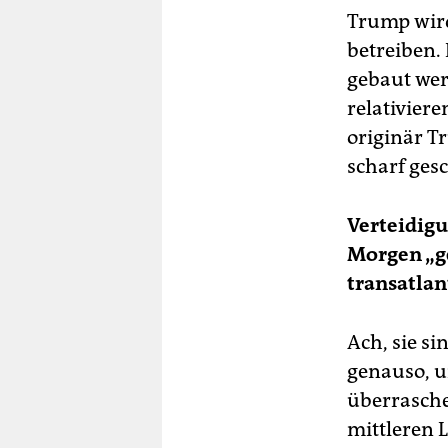
Trump wird
betreiben.
gebaut wer
relativier
originär T
scharf ges
Verteidigu
Morgen „g
transatlan
Ach, sie s
genauso, u
überrasche
mittleren 