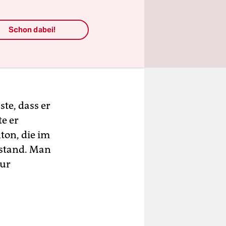
Schon dabei!
 Beispiel
er sich
laubwürdig
te, dass er
te er
ton, die im
astand. Man
nur