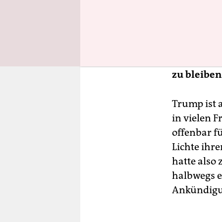
Außenmini
Immerhin 
die, dass 
daran halt
zu bleiben
Trump ist 
in vielen F
offenbar fü
Lichte ihr
hatte also
halbwegs eh
Ankündigung