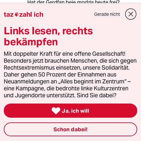
Hat der Gerdfan beie modzis heute frei?
Prima! Danke.
taz
zahl ich
Gerade nicht

try it - 2.0
Links lesen, rechts
Erheiternd -
bekämpfen
Offensichtlich hat die Dame alles
richtig falsch gesagt -
Mit doppelter Kraft für eine offene Gesellschaft!
Besonders jetzt brauchen Menschen, die sich gegen
Wobei - wobei - im letzten Absatz ja fast
Rechtsextremismus einsetzen, unsere Solidarität.
GazPromGerd-Kritik - öh aufscheint.
Daher gehen 50 Prozent der Einnahmen aus
Klar - Gedöns, der Herr Rat.
Neuanmeldungen an „Alles beginnt im Zentrum“ –
http://www.taz.de/SPD-Generalsekretaerin-
eine Kampagne, die bedrohte linke Kulturzentren
ueber-Wahlen/!5215316/
und Jugendorte unterstützt. Sind Sie dabei?
Quarantaine du taz

Ja, ich will
Bitte haben Sie Geduld und senden Sie ihn
nicht mehrfach ab. - ok -
Schon dabei!
mit F.K.Waechter - NÖ WIESO!