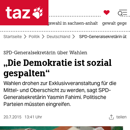

taz zahl ich
hitze
surfen
landtagswahl in sachsen-anhalt
gewalt gegen

taz zahl ich
Startseite
Politik
Deutschland
SPD-Generalsekretärin über 
taz zahl ich
themen
SPD-Generalsekretärin über Wahlen
„Die Demokratie ist sozial
politik
gespalten“
öko
Wahlen drohen zur Exklusivveranstaltung für die
Mittel- und Oberschicht zu werden, sagt SPD-
gesellschaft
Generalsekretärin Yasmin Fahimi. Politische
Parteien müssten eingreifen.
kultur
sport
20.7.2015
13:41 Uhr
teilen