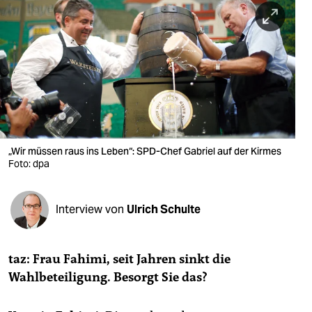
berlin
nord
wahrheit
verlag
verlag
veranstaltungen
„Wir müssen raus ins Leben“: SPD-Chef Gabriel auf der Kirmes
Foto: dpa
shop
fragen & hilfe
Interview von
Ulrich Schulte
unterstützen
taz: Frau Fahimi, seit Jahren sinkt die
abo
Wahlbeteiligung. Besorgt Sie das?
genossenschaft