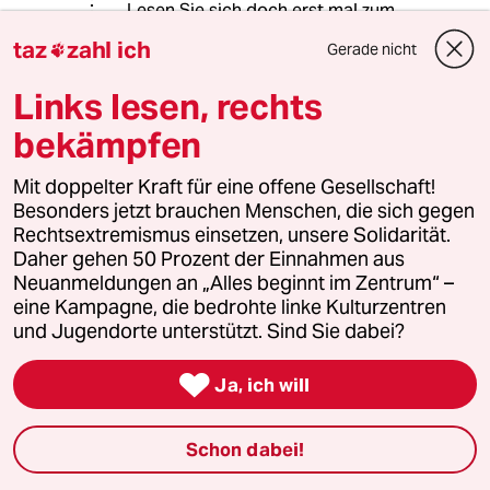
Lesen Sie sich doch erst mal zum
Thema ein. Wertschätzung ist
taz
zahl ich
Gerade nicht

gewöhnlich das Entscheidende bei
der gefühlten Belastung.
Links lesen, rechts
Und woher wissen Sie eigentlich, ob
es Depression, ob es Lungenkrebs
bekämpfen
oder noch etwas ist? Aber einen
rauslassen!
Mit doppelter Kraft für eine offene Gesellschaft!
Besonders jetzt brauchen Menschen, die sich gegen
Rechtsextremismus einsetzen, unsere Solidarität.
Daher gehen 50 Prozent der Einnahmen aus
PeWi
PP
Neuanmeldungen an „Alles beginnt im Zentrum“ –
07.10.2024
,
14:50 Uhr
eine Kampagne, die bedrohte linke Kulturzentren
Ich weiß, es ist reiner Zufall, aber dass die erste
und Jugendorte unterstützt. Sind Sie dabei?
und damit in größerer Schrift gesetzte
Überschrift auf der taz-Seite "Verführerische

Ja, ich will
Apokalypse" heißt, und dann
"Kevin Kühnert schmeißt hin"
kommt, finde ich angesichts der Lage der SPD
Schon dabei!
doch gelungen.
Erinnert an die berühmte Seite auf BR-Online,