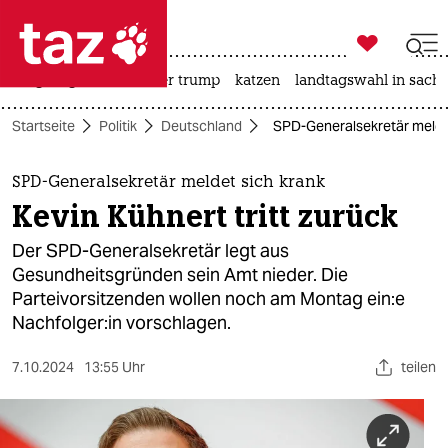

taz zahl ich
bergsteigen
usa unter trump
katzen
landtagswahl in sachs

taz zahl ich
Startseite
Politik
Deutschland
SPD-Generalsekretär meldet 
taz zahl ich
themen
SPD-Generalsekretär meldet sich krank
Kevin Kühnert tritt zurück
politik
Der SPD-Generalsekretär legt aus
öko
Gesundheitsgründen sein Amt nieder. Die
Parteivorsitzenden wollen noch am Montag ein:e
gesellschaft
Nach­fol­ge­r:in vorschlagen.
kultur
7.10.2024
13:55 Uhr
teilen
sport