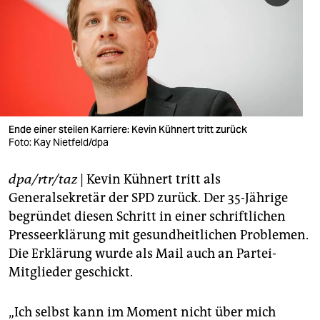
berlin
nord
wahrheit
verlag
verlag
Ende einer steilen Karriere: Kevin Kühnert tritt zurück
Foto: Kay Nietfeld/dpa
veranstaltungen
dpa/rtr/taz
| Kevin Kühnert tritt als
shop
Generalsekretär der SPD zurück. Der 35-Jährige
fragen & hilfe
begründet diesen Schritt in einer schriftlichen
Presseerklärung mit gesundheitlichen Problemen.
unterstützen
Die Erklärung wurde als Mail auch an Partei-
abo
Mitglieder geschickt.
genossenschaft
„Ich selbst kann im Moment nicht über mich