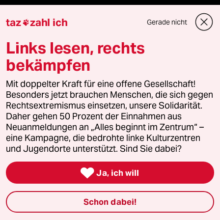
Die Seitenwende
taz
zahl ich
Gerade nicht

Stellen
Links lesen, rechts
bekämpfen
Presse
Mit doppelter Kraft für eine offene Gesellschaft!
Besonders jetzt brauchen Menschen, die sich gegen
Unterstützen
Rechtsextremismus einsetzen, unsere Solidarität.
Daher gehen 50 Prozent der Einnahmen aus
Neuanmeldungen an „Alles beginnt im Zentrum“ –
abo
eine Kampagne, die bedrohte linke Kulturzentren
und Jugendorte unterstützt. Sind Sie dabei?
genossenschaft

Ja, ich will
taz zahl ich
Schon dabei!
recherchefonds ausland