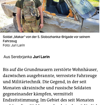
berlin
nord
wahrheit
verlag
Soldat „Makar“ von der 5. Slobozhanka-Brigade vor seinem
verlag
Fahrzeug
Foto: Juri Larin
veranstaltungen
Aus Serebrjanka
Juri Larin
shop
fragen & hilfe
Bis auf die Grundmauern zerstörte Wohnhäuser,
dazwischen ausgebrannte, verrostete Fahrzeuge
unterstützen
und Militärtechnik. Die Gegend, in der seit
abo
Monaten ukrainische und russische Soldaten
gegeneinander kämpfen, vermittelt
genossenschaft
Endzeitstimmung. Im Gebiet des seit Monaten