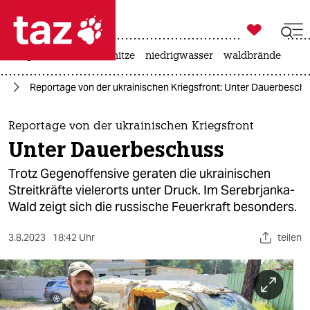

taz zahl ich
krieg in der ukraine
hitze
niedrigwasser
waldbrände

taz zahl ich
ne
Reportage von der ukrainischen Kriegsfront: Unter Dauerbesch
taz zahl ich
themen
Reportage von der ukrainischen Kriegsfront
Unter Dauerbeschuss
politik
Trotz Gegenoffensive geraten die ukrainischen
öko
Streitkräfte vielerorts unter Druck. Im Serebrjanka-
Wald zeigt sich die russische Feuerkraft besonders.
gesellschaft
3.8.2023
18:42 Uhr
teilen
kultur
sport