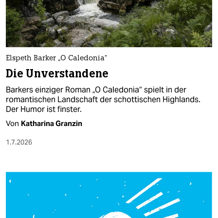
berlin
nord
wahrheit
Elspeth Barker „O Caledonia“
verlag
Die Unverstandene
verlag
Barkers einziger Roman „O Caledonia“ spielt in der
romantischen Landschaft der schottischen Highlands.
veranstaltungen
Der Humor ist finster.
shop
Von
Katharina Granzin
fragen & hilfe
1.7.2026
unterstützen
abo
genossenschaft