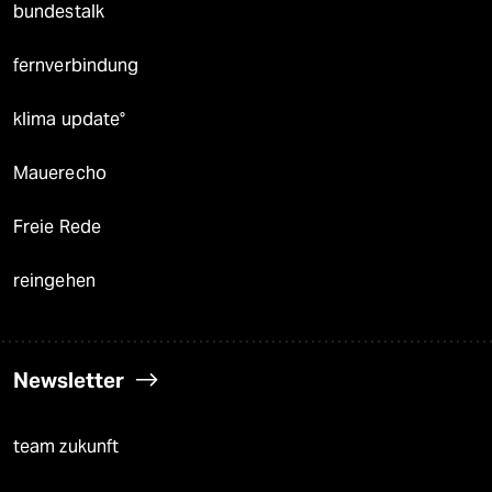
bundestalk
fernverbindung
klima update°
Mauerecho
Freie Rede
reingehen
Newsletter
team zukunft