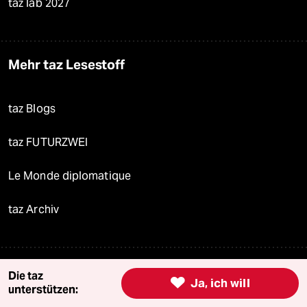
taz lab 2027
Mehr taz Lesestoff
taz Blogs
taz FUTURZWEI
Le Monde diplomatique
taz Archiv
Mehr taz Angebote
Die taz

Ja, ich will
unterstützen: