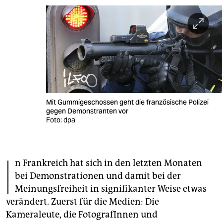
berlin
nord
wahrheit
verlag
verlag
Mit Gummigeschossen geht die französische Polizei
veranstaltungen
gegen Demonstranten vor
Foto: dpa
shop
fragen & hilfe
I
n Frankreich hat sich in den letzten Monaten
unterstützen
bei Demonstrationen und damit bei der
abo
Meinungsfreiheit in signifikanter Weise etwas
verändert. Zuerst für die Medien: Die
genossenschaft
Kameraleute, die FotografInnen und