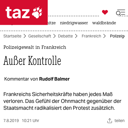

taz zahl ich
krieg in der ukraine
hitze
niedrigwasser
waldbrände

taz zahl ich
Startseite
Gesellschaft
Debatte
Frankreich
Polizeigew
taz zahl ich
Polizeigewalt in Frankreich
themen
Außer Kontrolle
politik
öko
Kommentar von
Rudolf Balmer
gesellschaft
Frankreichs Sicherheitskräfte haben jedes Maß
verloren. Das Gefühl der Ohnmacht gegenüber der
kultur
Staatsmacht radikalisiert den Protest zusätzlich.
sport
7.8.2019
10:21 Uhr
teilen