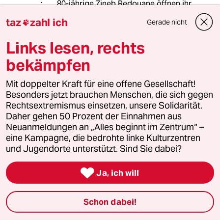
80-jährige Zineb Redouane öffnen ihr
Fenster, schauen kurz raus und -
taz
zahl ich
Gerade nicht

päng - werden von einer
Polizeigranate getötet.
Links lesen, rechts
Die Polizei definiert die Gefährlichkeit
einer Demonstration oder einer Party
bekämpfen
und wer dann nicht schnell genug
weg ist, verliert Hand oder Leben.
Mit doppelter Kraft für eine offene Gesellschaft!
Anders gesagt: Für wen körperliche
Besonders jetzt brauchen Menschen, die sich gegen
Unversehrtheit ein Wert ist, für den
Rechtsextremismus einsetzen, unsere Solidarität.
sind Demonstrationen verboten.
Daher gehen 50 Prozent der Einnahmen aus
Und das für französische Polizisten
Neuanmeldungen an „Alles beginnt im Zentrum“ –
Straffreiheit gilt, wie für ihre
eine Kampagne, die bedrohte linke Kulturzentren
deutschen Kollegen ist bewährte
und Jugendorte unterstützt. Sind Sie dabei?
Übung.

Ja, ich will
tomás zerolo
TZ
Schon dabei!
07.08.2019
,
16:40 Uhr
@Ward Ed: