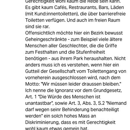
Gerechtigkeit wohl kaum die Rede sein kann.
Es gibt kaum Cafés, Restraurants, Bars, Läden
(mit Kund:innentoiletten), die über barrierefreie
Toiletten verfügen. Und auch im freien Raum
sind sie rar.
Offensichtlich möchte hier ein Bezirk bewusst
Geheingeschränkte - zum Beispiel viele ältere
Menschen aller Geschlechter, die die Griffe
zum Festhalten und die Stufenfreiheit
benötigen - aus ihrem Park heraushalten. Nicht
anders muss ich es verstehen, wenn hier ein
Gutteil der Gesellschaft vom Toilettengang von
vorneherein ausgeschlossen wird, nach dem
Motto: "Wir müssen leider draussen bleiben."
Ich nenne die Ignoranz vor dem Grundgesetz,
Art. 1 "Die Würde des Menschen ist
unantastbar", sowie Art. 3, Abs. 3, S.2 "Niemand
darf wegen seinr Behinderung benachteiligt
werden" ein solch hohes Mass an
Diskriminierung, dass es mit Gerechtigkeit
wohl kaum etwas gemein hat.