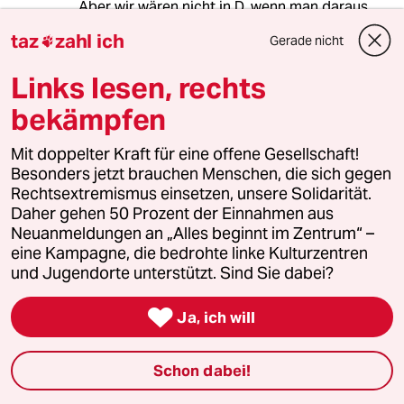
Aber wir wären nicht in D, wenn man daraus
oicht eine richtiges, auc ideologisch
taz
zahl ich
Gerade nicht

erfassbares Problem machen würde.
Links lesen, rechts
bekämpfen
R.I.P.
R
12.06.2023
,
19:30 Uhr
Mit doppelter Kraft für eine offene Gesellschaft!
@Erwin Schiebulski:
Besonders jetzt brauchen Menschen, die sich gegen
Ganz ideologiefrei betrachtet ist die
Rechtsextremismus einsetzen, unsere Solidarität.
Pissrinne die preiswerteste Lösung
Daher gehen 50 Prozent der Einnahmen aus
und entlastet auch die :innen-
Neuanmeldungen an „Alles beginnt im Zentrum“ –
tauglichen Aborte.
eine Kampagne, die bedrohte linke Kulturzentren
und Jugendorte unterstützt. Sind Sie dabei?

Ja, ich will
Lesebrille
12.06.2023
,
13:36 Uhr
Ah, damit keine Fehlnutzung passiert, fehlen
Schon dabei!
unsere barrierefreien Toiletten gleich ganz. Wo