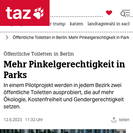

taz zahl ich
bergsteigen
usa unter trump
katzen
landtagswahl in sachs

taz zahl ich
in
Öffentliche Toiletten in Berlin: Mehr Pinkelgerechtigkeit in Parks
taz zahl ich
themen
Öffentliche Toiletten in Berlin
Mehr Pinkelgerechtigkeit in
politik
Parks
öko
In einem Pilotprojekt werden in jedem Bezirk zwei
öffentliche Toiletten ausprobiert, die auf mehr
gesellschaft
Ökologie, Kostenfreiheit und Gendergerechtigkeit
setzen.
kultur
sport
12.6.2023
11:32 Uhr
teilen