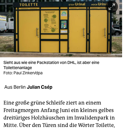
berlin
nord
wahrheit
verlag
verlag
veranstaltungen
Sieht aus wie eine Packstation von DHL, ist aber eine
Toilettenanlage
shop
Foto: Paul Zinken/dpa
fragen & hilfe
Aus Berlin
Julian Csép
unterstützen
Eine große grüne Schleife ziert an einem
abo
Freitagmorgen Anfang Juni ein kleines gelbes
dreitüriges Holzhäuschen im Invalidenpark in
genossenschaft
Mitte. Über den Türen sind die Wörter Toilette,