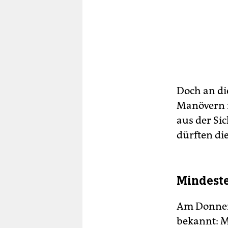
Doch an di
Manövern m
aus der Si
dürften di
Mindeste
Am Donner
bekannt: M