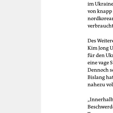
im Ukraine
von knapp 1
nordkorean
verbraucht
Des Weiter
Kim Jong Un
für den Uk
eine vage 
Dennoch so
Bislang ha
nahezu vol
„Innerhalb
Beschwerde