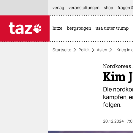
hautnavigation anspringen
hauptinhalt anspringen
footer anspringen
verlag
veranstaltungen
shop
fragen &
hitze
bergsteigen
usa unter trump

taz zahl ich
taz zahl ich
Startseite
Politik
Asien
Krieg in 
themen
politik
Nordkoreas 
Kim J
öko
Die nordkor
gesellschaft
kämpfen, er
folgen.
kultur
sport
20.12.2024
7:0