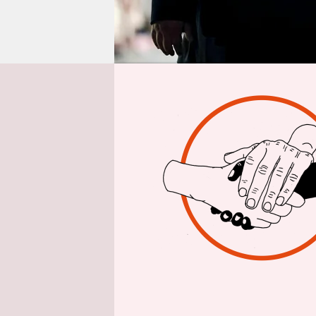
epaper login
Aus 
Als die no
wurden sie
Sturmkorps,
Machthaber
Welle gesch
zwangen di
Nordkorean