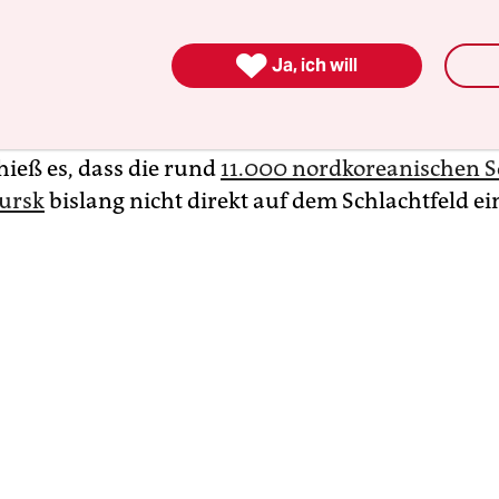
was die Kämpfer erzählen, ist klar, dass die Nor

Ja, ich will
für Massenangriffe und psychologischen Druck 
d eingesetzt werden – ungeachtet der Verluste“, s
e Journalist Andriy Tsaplienko auf seinem Teleg
hieß es, dass die rund
11.000 nordkoreanischen S
ursk
bislang nicht direkt auf dem Schlachtfeld ei