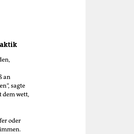
aktik
den,
ß an
n“, sagte
t dem wett,
fer oder
stimmen.