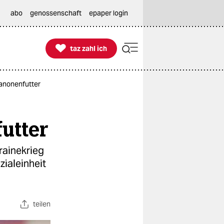
abo
genossenschaft
epaper login

taz zahl ich
taz zahl ich
Kanonenfutter
utter
rainekrieg
zialeinheit
teilen