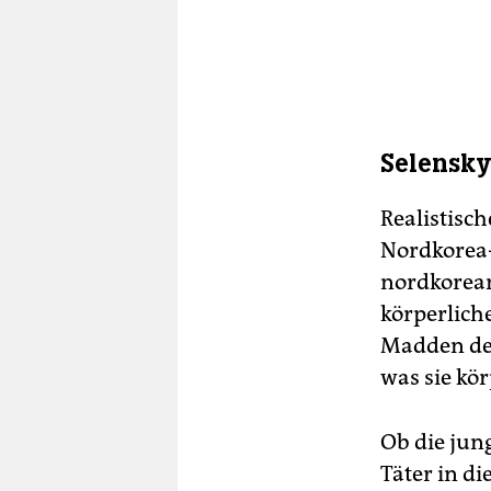
Selensky
Realistisc
Nordkorea-
nordkorean
körperlich
Madden der
was sie kö
Ob die jun
Täter in d