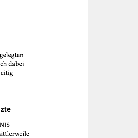
gelegten
ch dabei
eitig
zte
 NIS
ttlerweile