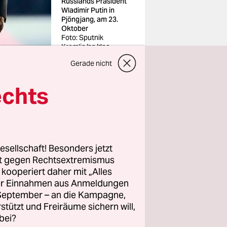
Russlands Präsident
Wladimir Putin in
Pjöngjang, am 23.
Oktober
Foto: Sputnik
Kremlin/ap/dpa
Gerade nicht
echts
türmten,
ch das 11.
esellschaft! Besonders jetzt
it von
rt gegen Rechtsextremismus
 zweite
z kooperiert daher mit „Alles
ller Einnahmen aus Anmeldungen
eich – und
. September – an die Kampagne,
rstützt und Freiräume sichern will,
bei?