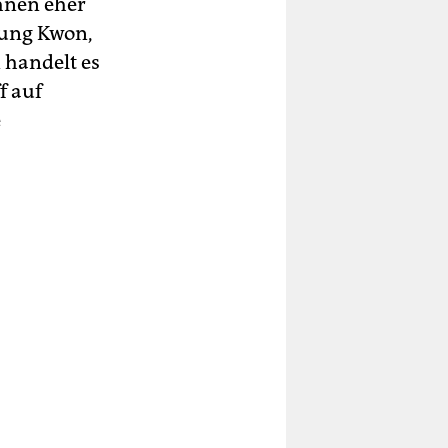
hnen eher
 Sung Kwon,
 handelt es
f auf
e