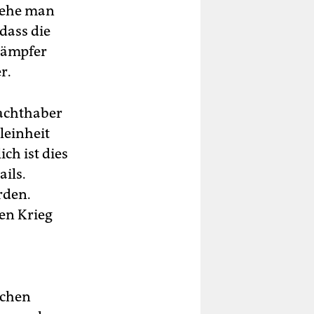
gehe man
dass die
kämpfer
r.
Machthaber
leinheit
ch ist dies
ils.
rden.
den Krieg
schen