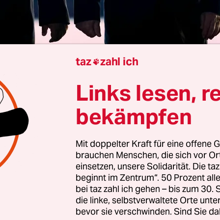
taz
zahl ich

Seoul
Fabian Kretschmer
Links lesen, r
bekämpfen
rdkoreanischen Truppen auf das Dorf Plekhovo s
 zunächst von ukrainischen Soldaten gestoppt. Do
Mit doppelter Kraft für eine offene G
 eine auf Infiltration spezialisierte Sondereinhe
brauchen Menschen, die sich vor O
 Kim Jong Un, gab nicht auf. Nachdem auch eine
einsetzen, unsere Solidarität. Die ta
beginnt im Zentrum“. 50 Prozent a
eitert war, waren sie beim dritten Anlauf erfolgr
bei taz zahl ich gehen – bis zum 30
e Ukrainer zum Rückzug aus dem Dorf. Wie viele
die linke, selbstverwaltete Orte unte
er dafür ihr Leben ließen, ist nicht bekannt.
bevor sie verschwinden. Sind Sie da