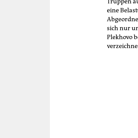
Truppen a
eine Belast
Abgeordnet
sich nur um
Plekhovo b
verzeichne