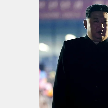
berlin
nord
wahrheit
verlag
verlag
veranstaltungen
shop
fragen & hilfe
unterstützen
abo
genossenschaft