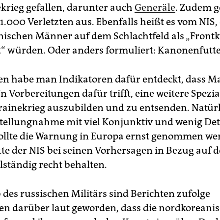
­krieg gefallen, darunter auch
Generäle
. Zudem 
.000 Verletzten aus. Ebenfalls heißt es vom NIS, 
ischen Männer auf dem Schlachtfeld als „Front
“ würden. Oder anders formuliert: Kanonenfutte
en habe man Indikatoren dafür entdeckt, dass 
 Vorbereitungen dafür trifft, eine weitere Spezia
rainekrieg auszubilden und zu entsenden. Natürli
Stellungnahme mit viel Konjunktiv und wenig Deta
llte die Warnung in Europa ernst genommen we
tte der NIS bei seinen Vorhersagen in Bezug auf 
lständig recht behalten.
 des russischen Militärs sind Berichten zufolge
n darüber laut geworden, dass die nordkoreani