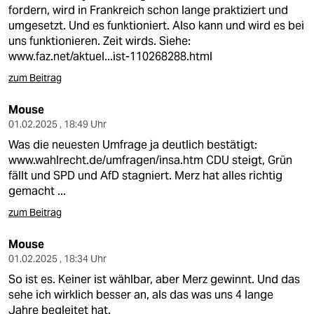
berlin
fordern, wird in Frankreich schon lange praktiziert und
umgesetzt. Und es funktioniert. Also kann und wird es bei
nord
uns funktionieren. Zeit wirds. Siehe:
www.faz.net/aktuel...ist-110268288.html
wahrheit
zum Beitrag
verlag
Mouse
verlag
01.02.2025 , 18:49 Uhr
Was die neuesten Umfrage ja deutlich bestätigt:
veranstaltungen
www.wahlrecht.de/umfragen/insa.htm
CDU steigt, Grün
fällt und SPD und AfD stagniert. Merz hat alles richtig
shop
gemacht ...
fragen & hilfe
zum Beitrag
unterstützen
Mouse
01.02.2025 , 18:34 Uhr
abo
So ist es. Keiner ist wählbar, aber Merz gewinnt. Und das
genossenschaft
sehe ich wirklich besser an, als das was uns 4 lange
Jahre begleitet hat.