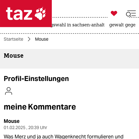

taz zahl ich
hitze
surfen
landtagswahl in sachsen-anhalt
gewalt gegen

taz zahl ich
Startseite
Mouse
taz zahl ich
Mouse
themen
politik
Profil-Einstellungen
öko
gesellschaft
meine Kommentare
kultur
Mouse
sport
01.02.2025 , 20:39 Uhr
Was Merz und ja auch Wagenknecht formulieren und