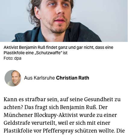
berlin
nord
wahrheit
verlag
Aktivist Benjamin Ruß findet ganz und gar nicht, dass eine
Plastikfolie eine „Schutzwaffe“ ist
verlag
Foto: dpa
veranstaltungen
shop
Aus Karlsruhe
Christian Rath
fragen & hilfe
Kann es strafbar sein, auf seine Gesundheit zu
unterstützen
achten? Das fragt sich Benjamin Ruß. Der
abo
Münchener Blockupy-Aktivist wurde zu einer
Geldstrafe verurteilt, weil er sich mit einer
genossenschaft
Plastikfolie vor Pfefferspray schützen wollte. Die