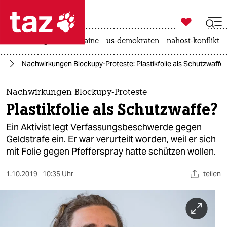

taz zahl ich
hitze
krieg in der ukraine
us-demokraten
nahost-konflikt

taz zahl ich
nd
Nachwirkungen Blockupy-Proteste: Plastikfolie als Schutzwaffe
taz zahl ich
themen
Nachwirkungen Blockupy-Proteste
Plastikfolie als Schutzwaffe?
politik
Ein Aktivist legt Verfassungsbeschwerde gegen
öko
Geldstrafe ein. Er war verurteilt worden, weil er sich
mit Folie gegen Pfefferspray hatte schützen wollen.
gesellschaft
1.10.2019
10:35 Uhr
teilen
kultur
sport