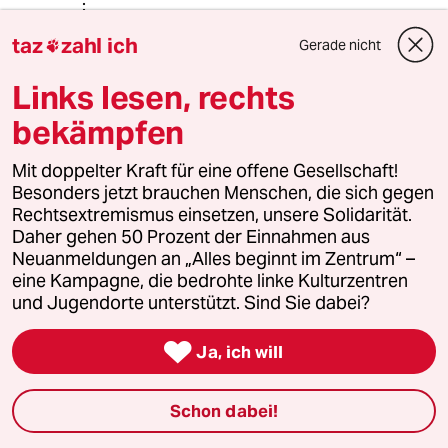
Devil's Advocate
DA
taz
zahl ich
Gerade nicht

01.10.2019
,
16:39 Uhr
Links lesen, rechts
@Doktor No:
"Law enforcement including
bekämpfen
domestic riot control purposes" is
"not prohibited under this
Mit doppelter Kraft für eine offene Gesellschaft!
convention," Art. II (9) (d) selbiger
Besonders jetzt brauchen Menschen, die sich gegen
Konvention. Wenn Sie einen
Rechtsextremismus einsetzen, unsere Solidarität.
Gesetzestext, völkerrechtlichen
Daher gehen 50 Prozent der Einnahmen aus
Vertrag o.ä. haben, lesen Sie ihn
Neuanmeldungen an „Alles beginnt im Zentrum“ –
vollständig. Also ja, ich finde das ok,
eine Kampagne, die bedrohte linke Kulturzentren
es ist ja schließlich ausdrücklich
und Jugendorte unterstützt. Sind Sie dabei?
erlaubt. Chemiewaffen sind in
Kriegen verboten, weil sie

Ja, ich will
unteranderem mit hoher
Wahrscheinlichkeit auch unbeteiligte
Zivilisten treffen oder die Natur
Schon dabei!
belasten (z.B. Boden oder
Gundwasser vergiften). Sie machen