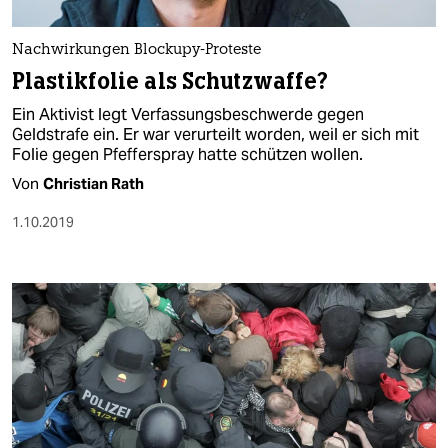
berlin
nord
Nachwirkungen Blockupy-Proteste
Plastikfolie als Schutzwaffe?
wahrheit
Ein Aktivist legt Verfassungsbeschwerde gegen
verlag
Geldstrafe ein. Er war verurteilt worden, weil er sich mit
Folie gegen Pfefferspray hatte schützen wollen.
verlag
Von
Christian Rath
veranstaltungen
1.10.2019
shop
fragen & hilfe
unterstützen
abo
genossenschaft