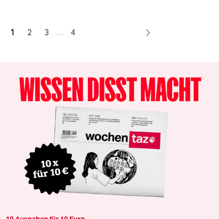
1
2
3
…
4