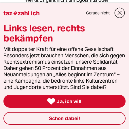
Werke.Es geht nicht um Egoismus oder
Rücksichtslosigkeit sondern um Grundlagen
taz
zahl ich
des Zusammenlebens. Und Freiheit bedeutet
Gerade nicht

auch Regeln zu haben, die das ermöglichen
Links lesen, rechts
und sie zu beachten, damit sie allen dienen
können. Waffennarren oder Raserei auf den
bekämpfen
Straßen gehören ganz sicher nicht zur
"persönlichen Freiheit". Im Gegenteil.
Mit doppelter Kraft für eine offene Gesellschaft!
Besonders jetzt brauchen Menschen, die sich gegen
Rechtsextremismus einsetzen, unsere Solidarität.
Daher gehen 50 Prozent der Einnahmen aus
Fritz Müller
Neuanmeldungen an „Alles beginnt im Zentrum“ –
21.12.2022
,
11:42 Uhr
eine Kampagne, die bedrohte linke Kulturzentren
@Perkele:
und Jugendorte unterstützt. Sind Sie dabei?
"Waffennarren oder Raserei auf den
Straßen gehören ganz sicher nicht

Ja, ich will
zur "persönlichen Freiheit".
warum ist dieser Satz komplett
Schon dabei!
unsinnig?