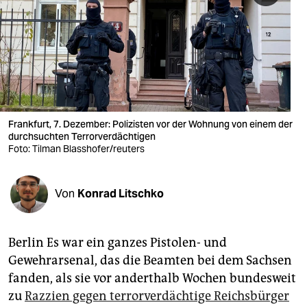
berlin
nord
wahrheit
verlag
verlag
Frankfurt, 7. Dezember: Polizisten vor der Wohnung von einem der
durchsuchten Terrorverdächtigen
veranstaltungen
Foto: Tilman Blasshofer/reuters
shop
Von
Konrad Litschko
fragen & hilfe
unterstützen
Berlin Es war ein ganzes Pistolen- und
abo
Gewehrarsenal, das die Beamten bei dem Sachsen
fanden, als sie vor anderthalb Wochen bundesweit
genossenschaft
zu
Razzien gegen terrorverdächtige Reichsbürger