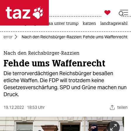

taz zahl ich
hitze
bergsteigen
usa unter trump
katzen
landtagswahl i

taz zahl ich
 Terror
Nach den Reichsbürger-Razzien: Fehde ums Waffenrecht
taz zahl ich
themen
Nach den Reichsbürger-Razzien
Fehde ums Waffenrecht
politik
Die terrorverdächtigen Reichsbürger besaßen
öko
etliche Waffen. Die FDP will trotzdem keine
Gesetzesverschärfung. SPD und Grüne machen nun
gesellschaft
Druck.
kultur
19.12.2022
18:53 Uhr
teilen
sport