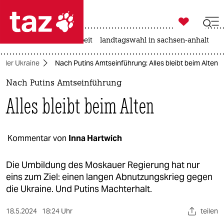

taz zahl ich
autowahn
hitze
arbeit
landtagswahl in sachsen-anhalt

taz zahl ich
n der Ukraine
Nach Putins Amtseinführung: Alles bleibt beim Alten
taz zahl ich
Nach Putins Amtseinführung
themen
Alles bleibt beim Alten
politik
öko
Kommentar von
Inna Hartwich
gesellschaft
Die Umbildung des Moskauer Regierung hat nur
eins zum Ziel: einen langen Abnutzungskrieg gegen
kultur
die Ukraine. Und Putins Machterhalt.
sport
18.5.2024
18:24 Uhr
teilen