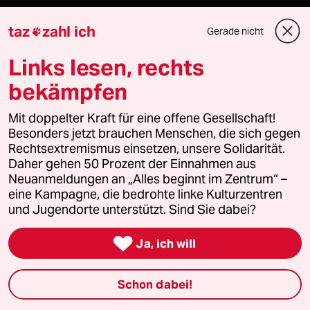
Anzeigen
taz
zahl ich
Gerade nicht

Links lesen, rechts
Fragen & Hilfe
bekämpfen
Mit doppelter Kraft für eine offene Gesellschaft!
Feedback
Besonders jetzt brauchen Menschen, die sich gegen
Rechtsextremismus einsetzen, unsere Solidarität.
Aboservice
Daher gehen 50 Prozent der Einnahmen aus
Neuanmeldungen an „Alles beginnt im Zentrum“ –
ePaper Login
eine Kampagne, die bedrohte linke Kulturzentren
und Jugendorte unterstützt. Sind Sie dabei?
Downloads für Abonnierende

Ja, ich will
© 2026 taz Verlags und Vertriebs GmbH
Schon dabei!
Alle Rechte vorbehalten. Bei rechtlichen Fragen oder für Genehmigungen
wenden Sie sich bitte an
lizenzen@taz.de