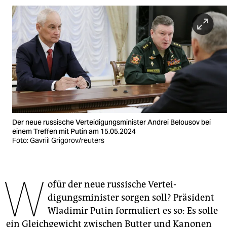
berlin
nord
wahrheit
verlag
verlag
veranstaltungen
Der neue russische Vertei­digungsminister Andrei Belousov bei
shop
einem Treffen mit Putin am 15.05.2024
Foto: Gavriil Grigorov/reuters
fragen & hilfe
unterstützen
W
ofür der neue russische Vertei­
abo
digungsminister sorgen soll? Präsident
genossenschaft
Wladimir Putin formuliert es so: Es solle
ein Gleichgewicht zwischen Butter und Kanonen