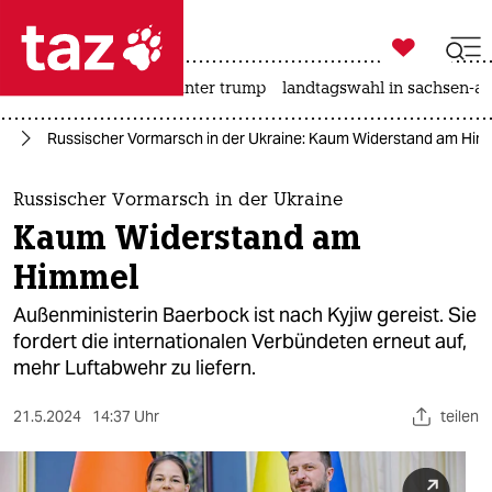

taz zahl ich
nahost-konflikt
usa unter trump
landtagswahl in sachsen-an

taz zahl ich
ne
Russischer Vormarsch in der Ukraine: Kaum Widerstand am Him
taz zahl ich
themen
Russischer Vormarsch in der Ukraine
Kaum Widerstand am
politik
Himmel
öko
Außenministerin Baerbock ist nach Kyjiw gereist. Sie
fordert die internationalen Verbündeten erneut auf,
gesellschaft
mehr Luftabwehr zu liefern.
kultur
21.5.2024
14:37 Uhr
teilen
sport