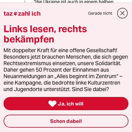
"die Ukraine ist auch in einem halben
Jahrhundert noch ein rauchendes
taz
zahl ich
Gerade nicht

Loch."
Links lesen, rechts
Sie halten die Ukraine aktuell für ein
"rauchendes Loch"? Was meine Sie
bekämpfen
damit?
Mit doppelter Kraft für eine offene Gesellschaft!
Besonders jetzt brauchen Menschen, die sich gegen
Rechtsextremismus einsetzen, unsere Solidarität.
Einfach-Jemand
E
Daher gehen 50 Prozent der Einnahmen aus
23.05.2024
,
17:48 Uhr
Neuanmeldungen an „Alles beginnt im Zentrum“ –
@Barbara Falk:
eine Kampagne, die bedrohte linke Kulturzentren
Ach Unsinn, ich hab gar nicht gesagt,
und Jugendorte unterstützt. Sind Sie dabei?
dass etwas direkt gelogen ist. Ich
meine sogar, dass viele Akteure die

Ja, ich will
Ukr wirklich in die EU aufnehmen
möchten. Was ich meine ist, dass es
dafür polit Mehrheiten braucht und
Schon dabei!
ich glaube nicht dass es sie jetzt oder
in absehbarer Zeit gibt.