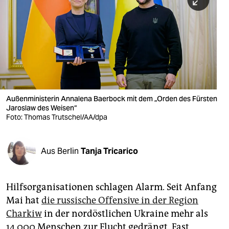
berlin
nord
wahrheit
verlag
verlag
Außenministerin Annalena Baerbock mit dem „Orden des Fürsten
Jaroslaw des Weisen“
veranstaltungen
Foto: Thomas Trutschel/AA/dpa
shop
fragen & hilfe
Aus Berlin
Tanja Tricarico
unterstützen
Hilfsorganisationen schlagen Alarm. Seit Anfang
abo
Mai hat
die russische Offensive in der Region
genossenschaft
Charkiw
in der nordöstlichen Ukraine mehr als
14.000 Menschen zur Flucht gedrängt. Fast