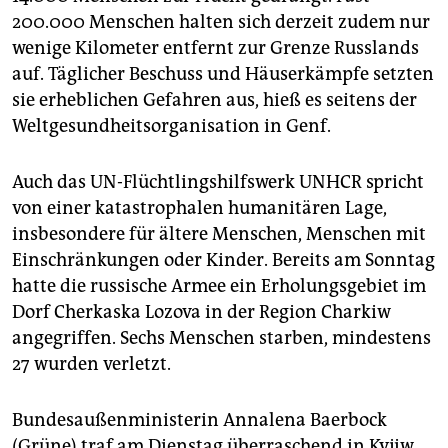
epaper login
200.000 Menschen halten sich derzeit zudem nur
wenige Kilometer entfernt zur Grenze Russlands
auf. Täglicher Beschuss und Häuserkämpfe setzten
sie erheblichen Gefahren aus, hieß es seitens der
Weltgesundheitsorganisation in Genf.
Auch das UN-Flüchtlingshilfswerk UNHCR spricht
von einer katastrophalen humanitären Lage,
insbesondere für ältere Menschen, Menschen mit
Einschränkungen oder Kinder. Bereits am Sonntag
hatte die russische Armee ein Erholungsgebiet im
Dorf Cherkaska Lozova in der Region Charkiw
angegriffen. Sechs Menschen starben, mindestens
27 wurden verletzt.
Bundesaußenministerin Annalena Baerbock
(Grüne) traf am Dienstag überraschend in Kyjiw