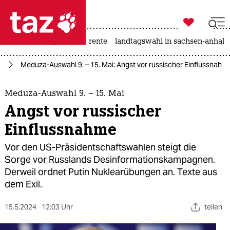

taz zahl ich
hitze
niedrigwasser
rente
landtagswahl in sachsen-anhalt

taz zahl ich
nd
Meduza-Auswahl 9. – 15. Mai: Angst vor russischer Einflussnahm
taz zahl ich
themen
Meduza-Auswahl 9. – 15. Mai
Angst vor russischer
politik
Einflussnahme
öko
Vor den US-Präsidentschaftswahlen steigt die
Sorge vor Russlands Desinformationskampagnen.
gesellschaft
Derweil ordnet Putin Nuklearübungen an. Texte aus
dem Exil.
kultur
15.5.2024
sport
12:03 Uhr
teilen