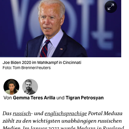
berlin
nord
wahrheit
verlag
verlag
veranstaltungen
Joe Biden 2020 im Wahlkampf in Cincinnati
Foto: Tom Brenner/reuters
shop
fragen & hilfe
unterstützen
Von
Gemma Teres Arilla
und
Tigran Petrosyan
abo
Das
russisch
- und
englischsprachige
Portal Meduza
genossenschaft
zählt zu den wichtigsten unabhängigen russischen
Medien.
Im Januar 2023 wurde Meduza in Russland