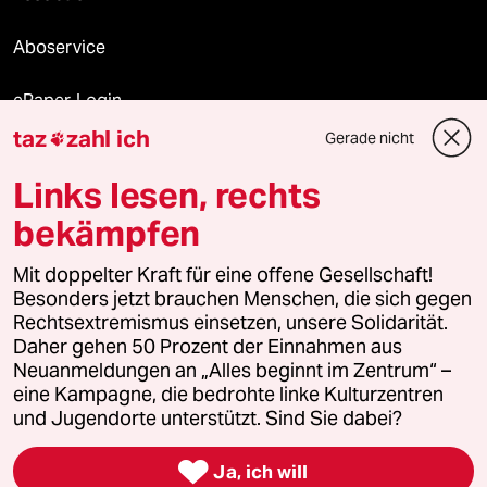
Aboservice
ePaper Login
taz
zahl ich
Gerade nicht

Downloads für Abonnierende
Links lesen, rechts
bekämpfen
© 2026 taz Verlags und Vertriebs GmbH
Alle Rechte vorbehalten. Bei rechtlichen Fragen oder für Genehmigungen
Mit doppelter Kraft für eine offene Gesellschaft!
wenden Sie sich bitte an
lizenzen@taz.de
Besonders jetzt brauchen Menschen, die sich gegen
Rechtsextremismus einsetzen, unsere Solidarität.
Daher gehen 50 Prozent der Einnahmen aus
Feedback
Redaktionsstatut
Kommune-Richtlinien
KI-
Neuanmeldungen an „Alles beginnt im Zentrum“ –
eine Kampagne, die bedrohte linke Kulturzentren
Leitlinie
Informant
Datenschutz
Impressum
AGB
und Jugendorte unterstützt. Sind Sie dabei?
Seitenwende
Einwilligungen widerrufen (Ads)

Ja, ich will