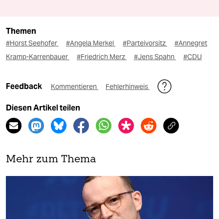
Themen
#Horst Seehofer
#Angela Merkel
#Parteivorsitz
#Annegret
Kramp-Karrenbauer
#Friedrich Merz
#Jens Spahn
#CDU
Feedback
Kommentieren
Fehlerhinweis
Diesen Artikel teilen
Mehr zum Thema