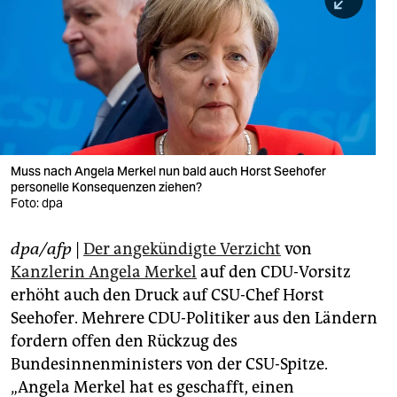
berlin
nord
wahrheit
verlag
verlag
Muss nach Angela Merkel nun bald auch Horst Seehofer
personelle Konsequenzen ziehen?
veranstaltungen
Foto: dpa
shop
dpa/afp
|
Der angekündigte Verzicht
von
fragen & hilfe
Kanzlerin Angela Merkel
auf den CDU-Vorsitz
unterstützen
erhöht auch den Druck auf CSU-Chef Horst
Seehofer. Mehrere CDU-Politiker aus den Ländern
abo
fordern offen den Rückzug des
Bundesinnenministers von der CSU-Spitze.
genossenschaft
„Angela Merkel hat es geschafft, einen