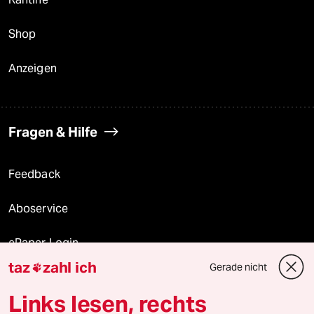
Shop
Anzeigen
Fragen & Hilfe
Feedback
Aboservice
ePaper Login
taz
zahl ich
Gerade nicht

Downloads für Abonnierende
Links lesen, rechts