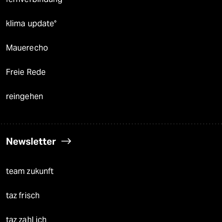
klima update°
Mauerecho
Freie Rede
reingehen
Newsletter
team zukunft
taz frisch
taz zahl ich