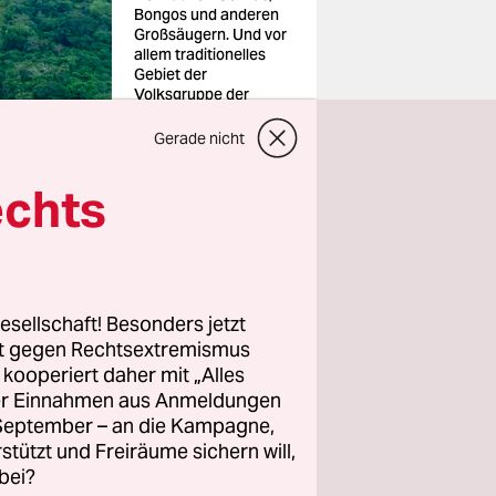
Bongos und anderen
Großsäugern. Und vor
allem traditionelles
Gebiet der
Volksgruppe der
Baka: Nationalpark
Foto: Roger de La
Gerade nicht
Harpe/Imago
echts
esellschaft! Besonders jetzt
rt. Nun
rt gegen Rechtsextremismus
hre
z kooperiert daher mit „Alles
 der Baka
ller Einnahmen aus Anmeldungen
waltigung
. September – an die Kampagne,
rstützt und Freiräume sichern will,
bei?
lpark