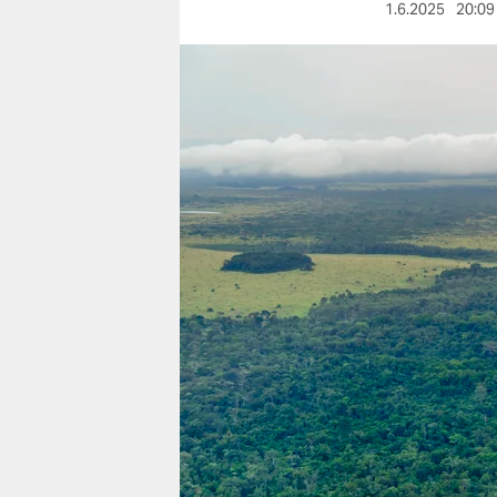
berlin
1.6.2025
20:09
nord
wahrheit
verlag
verlag
veranstaltungen
shop
fragen & hilfe
unterstützen
abo
genossenschaft