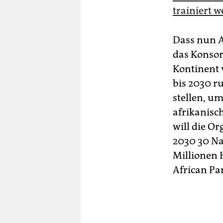
trainiert 
Dass nun A
das Konso
Kontinent 
bis 2030 r
stellen, um
afrikanisc
will die Or
2030 30 Na
Millionen 
African Par