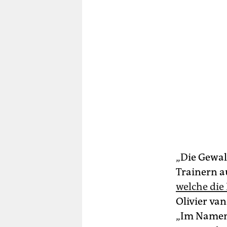
„Die Gewal
Trainern a
welche die
Olivier va
„Im Namen 