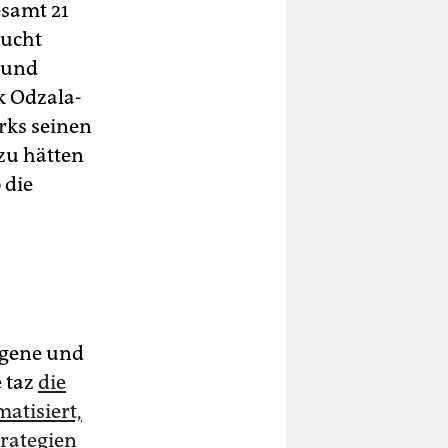
esamt 21
sucht
n und
k Odzala-
rks seinen
zu hätten
 die
igene und
e taz
die
atisiert,
trategien