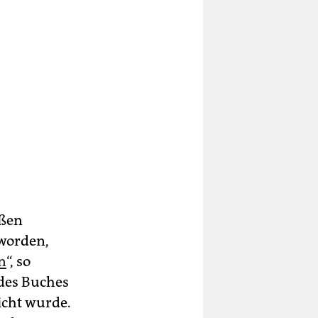
ißen
 worden,
n
“, so
 des Buches
icht wurde.