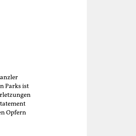
kanzler
n Parks ist
erletzungen
Statement
den Opfern