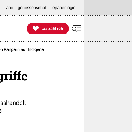
abo
genossenschaft
epaper login

taz zahl ich
taz zahl ich
von Rangern auf Indigene
riffe
isshandelt
s