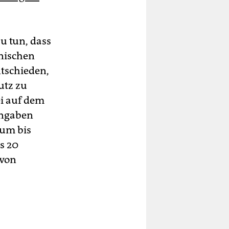
u tun, dass
nischen
ntschieden,
utz zu
ei auf dem
Angaben
 um bis
s 20
 von