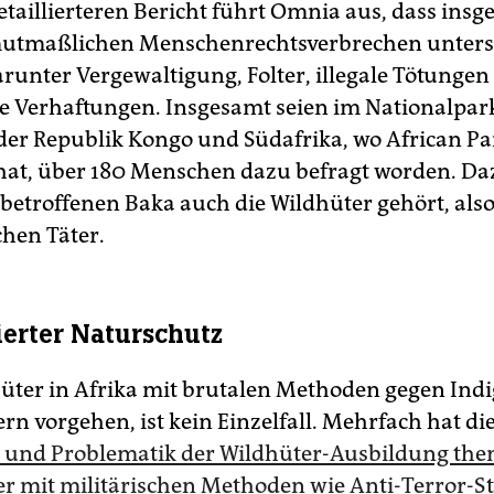
etaillierteren Bericht führt Omnia aus, dass insg
 mutmaßlichen Menschenrechtsverbrechen unter
runter Vergewaltigung, Folter, illegale Tötunge
he Verhaftungen. Insgesamt seien im Nationalpar
der Republik Kongo und Südafrika, wo African Pa
hat, über 180 Menschen dazu befragt worden. Da
betroffenen Baka auch die Wildhüter gehört, also
hen Täter.
ierter Naturschutz
üter in Afrika mit brutalen Methoden gegen Ind
rn vorgehen, ist kein Einzelfall. Mehrfach hat di
 und Problematik der Wildhüter-Ausbildung them
er mit militärischen Methoden wie Anti-Terror-S