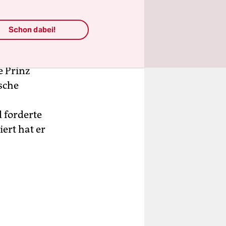
Schon dabei!
nter
rnational.
e Prinz
ische
 forderte
ert hat er