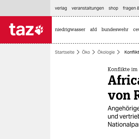
hautnavigation anspringen
hauptinhalt anspringen
footer anspringen
verlag
veranstaltungen
shop
fragen &
niedrigwasser
afd
bundeswehr
ce

taz zahl ich
taz zahl ich
Startseite
Öko
Ökologie
Konflik
themen
politik
Konflikte i
Afric
öko
von 
gesellschaft
Angehörige
kultur
und vertri
Nationalpa
sport