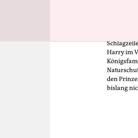
befindet.
Die Vorwür
anderem vo
Schlagzeile
Harry im Vo
Königsfami
Naturschut
den Prinze
bislang nic