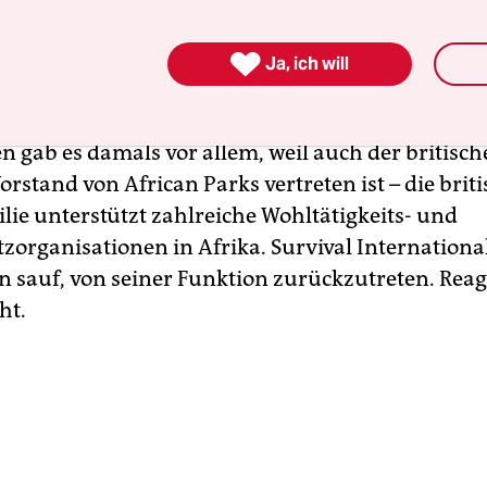

Ja, ich will
fe waren bereits 2023 publik gemacht worden, u
n der Menschenrechtsorganisation Survival Inte
n gab es damals vor allem, weil auch der britisch
rstand von African Parks vertreten ist – die brit
lie unterstützt zahlreiche Wohltätigkeits- und
zorganisationen in Afrika. Survival International
n sauf, von seiner Funktion zurückzutreten. Reagi
ht.