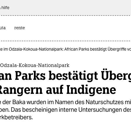
 hilfe
uta
rente
te im Odzala-Kokoua-Nationalpark: African Parks bestätigt Übergriffe 
m Odzala-Kokoua-Nationalpark
an Parks bestätigt Überg
Rangern auf Indigene
 der Baka wurden im Namen des Naturschutzes m
eben. Das bescheinigen interne Untersuchungen de
rkbetreibers.