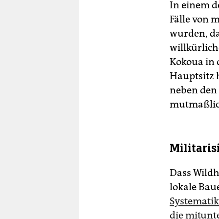
In einem d
Fälle von
wurden, da
willkürlic
Kokoua in 
Hauptsitz 
neben den 
mutmaßlic
Militaris
Dass Wildh
lokale Baue
Systematik
die mitunt