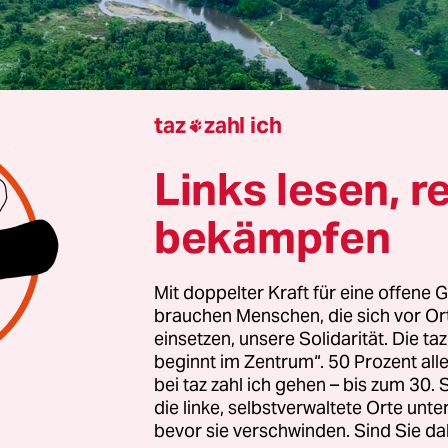
taz
zahl ich

Links lesen, r
 Kampala
Simone Schlindwein
bekämpfen
Mit doppelter Kraft für eine offene G
Jahre haben die internen Untersuchungen gedaue
brauchen Menschen, die sich vor O
die Naturschutzorganisation African Parks, dass i
einsetzen, unsere Solidarität. Die ta
in der Republik Kongo
Menschen der Volksgruppe
beginnt im Zentrum“. 50 Prozent a
t haben. Die konkrete Rede ist von Folter, Verge
bei taz zahl ich gehen – bis zum 30
die linke, selbstverwaltete Orte unte
vertreibung von Indigenen, die einst das Gebiet
bevor sie verschwinden. Sind Sie da
 auf dem sich heute der Odzala-Kokoua-Nationa