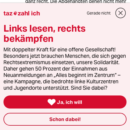
ganz recht. Die Abgehängten gehen nicht mehr
wählen? Um so besser! Dann lasst uns dafür
taz
zahl ich
Gerade nicht

sorgen, dass sie auch für immer abgehängt
bleiben! Schliesslich regiert sich's dann völlig
Links lesen, rechts
ungeniert…
bekämpfen
Chutriella
Mit doppelter Kraft für eine offene Gesellschaft!
Besonders jetzt brauchen Menschen, die sich gegen
11.05.2015
,
22:11 Uhr
Rechtsextremismus einsetzen, unsere Solidarität.
Ich kenne A13er-Beamte, die nicht wählen
Daher gehen 50 Prozent der Einnahmen aus
gehen. Sind die arm, ausgegrenzt oder
Neuanmeldungen an „Alles beginnt im Zentrum“ –
unterprivilegiert? Irgend eine Opferschublade
eine Kampagne, die bedrohte linke Kulturzentren
wird sich schon finden.
und Jugendorte unterstützt. Sind Sie dabei?

Ja, ich will
Age Krüger
AK
12.05.2015
,
07:09 Uhr
Schon dabei!
@Chutriella: