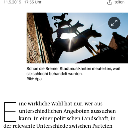
berlin
11.5.2015
17:55 Uhr
teilen
nord
wahrheit
verlag
verlag
veranstaltungen
Schon die Bremer Stadtmusikanten meuterten, weil
shop
sie schlecht behandelt wurden.
Bild: dpa
fragen & hilfe
unterstützen
E
ine wirkliche Wahl hat nur, wer aus
abo
unterschiedlichen Angeboten aussuchen
genossenschaft
kann. In einer politischen Landschaft, in
der relevante Unterschiede zwischen Parteien