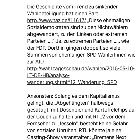
Die Geschichte vom Trend zu sinkender
Wahlbeteiligung hat einen Bart.
http://www.taz.de/!11617/
„Diese ehemaligen
Sozialdemokraten sind zu den Nichtwählern
abgewandert, zu den Linken oder extremen
Parteien ...." Ja, zu extremen Parteien ..... wie
der FDP. Dorthin gingen doppelt so viele
Stimmen von ehemaligen SPD-WählerInnen wie
zur AfD.
http://wahl.tagesschau.de/wahlen/2015-05-10-
LT-DE-HB/analyse-
wanderung.shtml#12_Wanderung_SPD
Ansonsten: Solang es dem Kapitalismus
gelingt, die „Abgehängten“ halbwegs
gesättigt, mit Dosenbier und Kartoffelchips auf
der Couch zu halten und mit RTL2 vor dem
Fernseher zu „fesseln“, besteht keine Gefahr
von sozialen Unruhen. RTL könnte ja eine
Casting-Show veranstalten: „Bremens Next