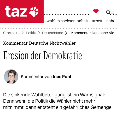

taz zahl ich
hitze
surfen
landtagswahl in sachsen-anhalt
arbeit
nahos

taz zahl ich
Startseite
Politik
Deutschland
Kommentar Deutsche Nichtw
taz zahl ich
Kommentar Deutsche Nichtwähler
themen
Erosion der Demokratie
politik
öko
Kommentar von
Ines Pohl
gesellschaft
kultur
Die sinkende Wahlbeteiligung ist ein Warnsignal:
Denn wenn die Politik die Wähler nicht mehr
sport
mitnimmt, dann entsteht ein gefährliches Gemenge.