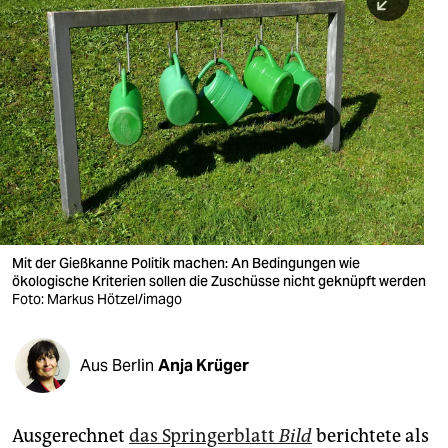
berlin
nord
wahrheit
verlag
verlag
veranstaltungen
shop
Mit der Gießkanne Politik machen: An Bedingungen wie
ökologische Kriterien sollen die Zuschüsse nicht geknüpft werden
fragen & hilfe
Foto: Markus Hötzel/imago
unterstützen
Aus Berlin
Anja Krüger
abo
genossenschaft
Ausgerechnet
das Springerblatt
Bild
berichtete als