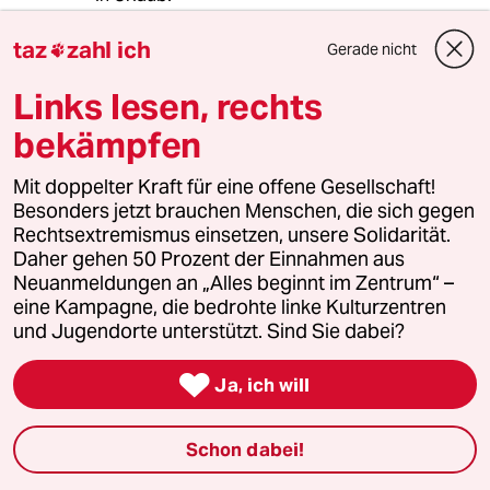
Um es in Relation zu setzen, der
Bundeshaushalt umfasst circa 460 Mrd. Euro.,
taz
zahl ich
Gerade nicht

300 Mrd. (können auch 200, vielleicht auch 400
sein, denn der Weg ist das Ziel und wer will
Links lesen, rechts
schon korinthenkacken) verteilt auf 5 Jahre,
bekämpfen
entspricht also einer verdeckten
Haushaltserhöhung um 13% pro Haushaltsjahr
Mit doppelter Kraft für eine offene Gesellschaft!
(auf ein Jahr gerechnet wären es 65%).
Besonders jetzt brauchen Menschen, die sich gegen
Rechtsextremismus einsetzen, unsere Solidarität.
Dies zugunsten von Investitionen, die sich
Daher gehen 50 Prozent der Einnahmen aus
entweder a) ansonsten nicht rechnen würden
Neuanmeldungen an „Alles beginnt im Zentrum“ –
un nur "dank" der Förderung realisiert werden,
eine Kampagne, die bedrohte linke Kulturzentren
oder b) unnötig sind, weil nicht a), aber
und Jugendorte unterstützt. Sind Sie dabei?
Mitnahmeeffekt.

Chapeau !
Ja, ich will
Schon dabei!
Lars Sommer
LS