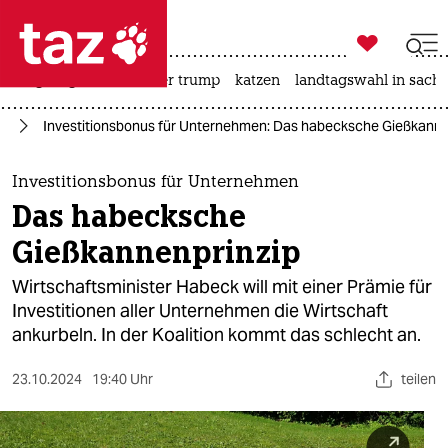

taz zahl ich
bergsteigen
usa unter trump
katzen
landtagswahl in sachs

taz zahl ich
ie
Investitionsbonus für Unternehmen: Das habecksche Gießkanne
taz zahl ich
themen
Investitionsbonus für Unternehmen
Das habecksche
politik
Gießkannenprinzip
öko
Wirtschaftsminister Habeck will mit einer Prämie für
Investitionen aller Unternehmen die Wirtschaft
gesellschaft
ankurbeln. In der Koalition kommt das schlecht an.
kultur
23.10.2024
19:40 Uhr
teilen
sport