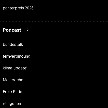
panterpreis 2026
Podcast
bundestalk
fernverbindung
klima update°
Mauerecho
Freie Rede
reingehen