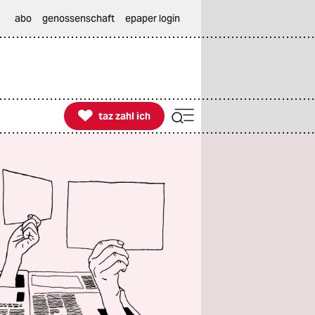
abo
genossenschaft
epaper login

taz zahl ich
taz zahl ich