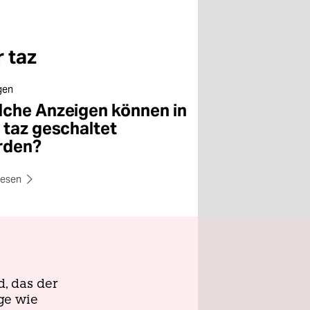
 taz
gen
che Anzeigen können in
 taz geschaltet
rden?
lesen
d, das der
ige wie