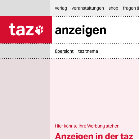
hautnavigation anspringen
hauptinhalt anspringen
footer anspringen
verlag
veranstaltungen
shop
fragen &
anzeigen

taz zahl ich
taz zahl ich
übersicht
taz thema
themen
politik
öko
gesellschaft
kultur
sport
Hier könnte Ihre Werbung stehen
Anzeigen in der taz