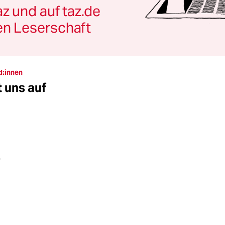
az und auf taz.de
en Leserschaft
d:innen
 uns auf
r