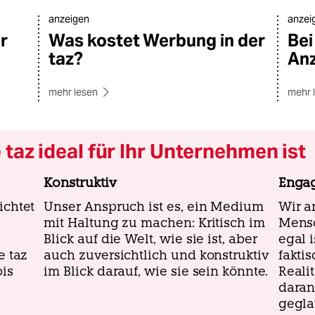
anzeigen
anzei
r
Was kostet Werbung in der
Bei
taz?
Anz
mehr lesen
mehr 
taz ideal für Ihr Unternehmen ist
Konstruktiv
Engag
ichtet
Unser Anspruch ist es, ein Medium
Wir a
mit Haltung zu machen: Kritisch im
Mensc
Blick auf die Welt, wie sie ist, aber
egal i
e taz
auch zuversichtlich und konstruktiv
fakti
bis
im Blick darauf, wie sie sein könnte.
Reali
daran
gegla