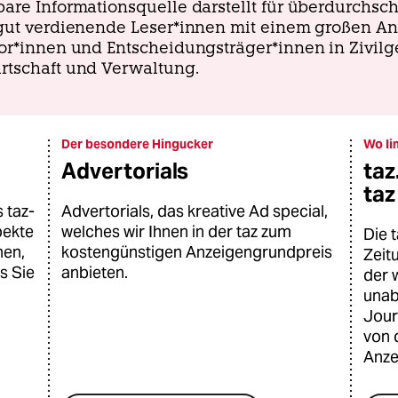
are Informationsquelle darstellt für überdurchsch
 gut verdienende Leser*innen mit einem großen An
or*innen und Entscheidungsträger*innen in Zivilge
rtschaft und Verwaltung.
Der besondere Hingucker
Wo li
Advertorials
taz
taz
 taz-
Advertorials, das kreative Ad special,
pekte
welches wir Ihnen in der taz zum
Die 
nen,
kostengünstigen Anzeigengrundpreis
Zeitu
s Sie
anbieten.
der 
unab
Jour
von 
Anze