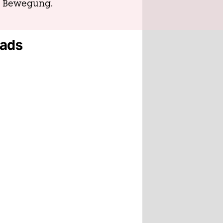
h Bewegung.
oads