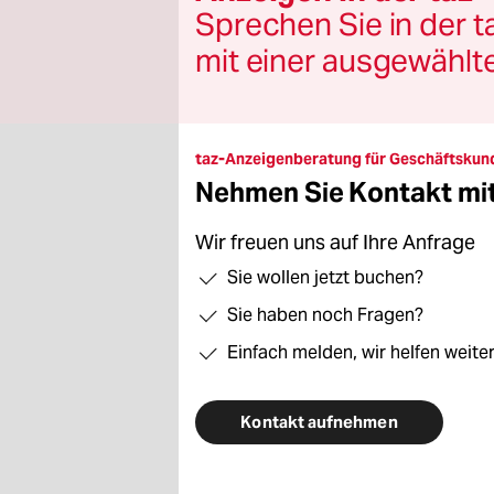
berlin
Sprechen Sie in der t
nord
mit einer ausgewählt
wahrheit
verlag
taz-Anzeigenberatung für Geschäftskun
Nehmen Sie Kontakt mit
verlag
veranstaltungen
Wir freuen uns auf Ihre Anfrage
Sie wollen jetzt buchen?
shop
Sie haben noch Fragen?
fragen & hilfe
Einfach melden, wir helfen weite
unterstützen
abo
Kontakt aufnehmen
genossenschaft