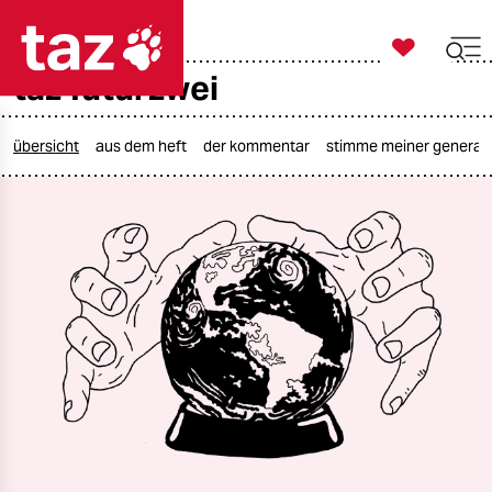

taz zahl ich
taz futurzwei

taz zahl ich
taz zahl ich
übersicht
aus dem heft
der kommentar
stimme meiner generat
themen
politik
öko
gesellschaft
kultur
sport