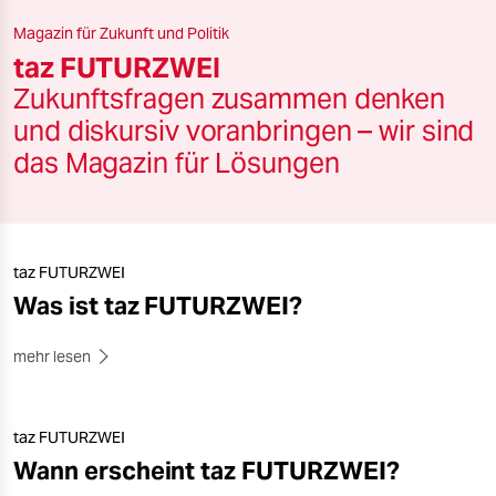
berlin
Magazin für Zukunft und Politik
nord
taz FUTURZWEI
Zukunftsfragen zusammen denken
wahrheit
und diskursiv voranbringen – wir sind
verlag
das Magazin für Lösungen
verlag
veranstaltungen
taz FUTURZWEI
shop
Was ist taz FUTURZWEI?
fragen & hilfe
mehr lesen
unterstützen
abo
taz FUTURZWEI
genossenschaft
Wann erscheint taz FUTURZWEI?