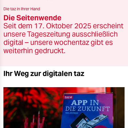
berlin
Die taz in Ihrer Hand
nord
Die Seitenwende
Seit dem 17. Oktober 2025 erscheint
wahrheit
unsere Tageszeitung ausschließlich
verlag
digital – unsere wochentaz gibt es
weiterhin gedruckt.
verlag
veranstaltungen
Ihr Weg zur digitalen taz
shop
fragen & hilfe
unterstützen
abo
genossenschaft