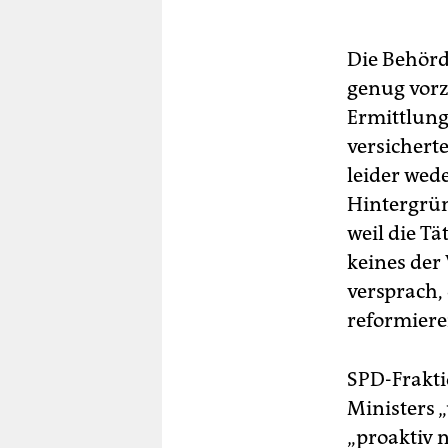
Die Behörd
genug vorz
Ermittlung
versicherte
leider wed
Hintergrün
weil die T
keines der
versprach,
reformiere
SPD-Frakti
Ministers 
„proaktiv 