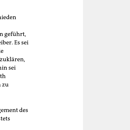
hieden
n geführt,
iber. Es sei
ie
zuklären,
in sei
uth
n zu
gement des
tets