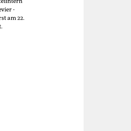
zeiintern
vier ­
st am 22.
.