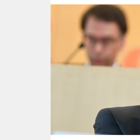
berlin
nord
wahrheit
verlag
verlag
veranstaltungen
shop
fragen & hilfe
unterstützen
abo
genossenschaft