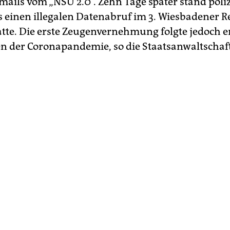
ails vom „NSU 2.0“. Zehn Tage später stand poli
es einen illegalen Datenabruf im 3. Wiesbadener Re
tte. Die erste Zeugenvernehmung folgte jedoch er
en der ­Coronapandemie, so die Staatsanwaltschaft