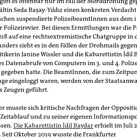
 gibt es offenbar nur im Fall der Morddrohung ge
ltin Seda Başay-Yıldız einen konkreten Verdacht
schen suspendierte PolizeibeamtInnen aus dem 1
 Polizeirevier. Bei diesen Ermittlungen war die P
8 auf eine rechtsextremistische Chatgruppe in d
Anders sieht es in den Fällen der Drohmails gegen
tikerin Janine Wissler und die Kabarettistin İdil 
es Datenabrufe von Computern im 3. und 4. Polize
gegeben hatte. Die BeamtInnen, die zum Zeitpun
age eingeloggt waren, werden von der Staatsanwa
ls Zeugen geführt.
er musste sich kritische Nachfragen der Oppositi
Zeitablauf und zu seiner eigenen Informationspo
ssen.
Die Kabarettistin İdil Baydar
erhielt im Juli 
 Seit Oktober 2019 wusste die Frankfurter