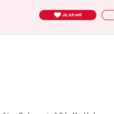
er. Polizei und Staatsanwaltschaft trieben die Er
uck voran.

Ja, ich will