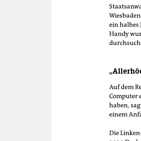
Staatsanwa
Wiesbadene
ein halbes
Handy wurd
durchsuch
„Allerhöc
Auf dem Re
Computer e
haben, sagt
einem Anfa
Die Linken-