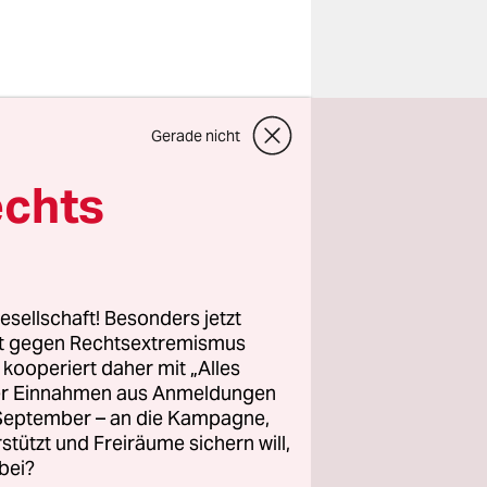
Gerade nicht
ls und
i Personen
echts
ffenden
iben
er
Peter
es
esellschaft! Besonders jetzt
wesen.
rt gegen Rechtsextremismus
z kooperiert daher mit „Alles
ller Einnahmen aus Anmeldungen
er von den
. September – an die Kampagne,
Polizei
rstützt und Freiräume sichern will,
end“, sagte
bei?