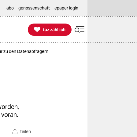
abo
genossenschaft
epaper login

taz zahl ich
taz zahl ich
r zu den Datenabfragern
worden,
 voran.
teilen