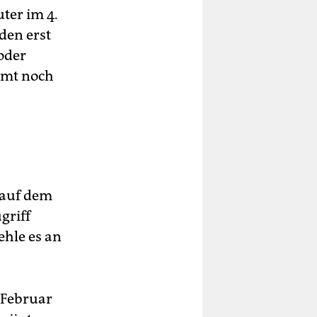
ter im 4.
den erst
oder
hmt noch
 auf dem
griff
ehle es an
. Februar