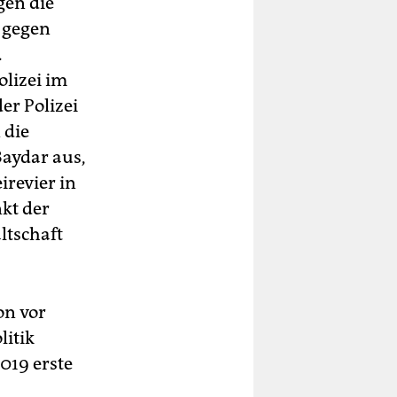
gen die
 gegen
.
olizei im
er Polizei
 die
Baydar aus,
irevier in
kt der
ltschaft
on vor
litik
2019 erste