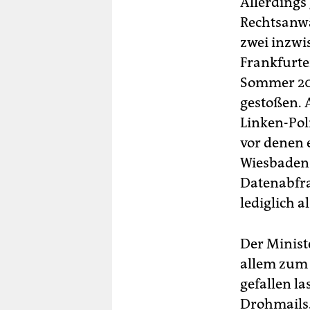
Allerdings
Rechtsanwä
zwei inzwi
Frankfurter
Sommer 201
gestoßen. 
Linken-Poli
vor denen 
Wiesbaden 
Daten­abfr
lediglich a
Der Minist
allem zum 
gefallen la
Drohmails.