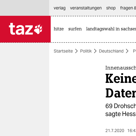
hautnavigation anspringen
hauptinhalt anspringen
footer anspringen
verlag
veranstaltungen
shop
fragen &
hitze
surfen
landtagswahl in sachse

taz zahl ich
taz zahl ich
Startseite
Politik
Deutschland
P
themen
politik
Innenaussch
Kein
öko
Date
gesellschaft
69 Drohsch
kultur
sagte Hess
sport
21.7.2020
16:4