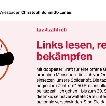
 Wiesbaden
Christoph Schmidt-Lunau
taz
zahl ich

 Absender
„NSU 2.0“
sind deutlich mehr Hassmai
gen verschickt worden als bislang bekannt. Be
Links lesen, r
lichen Lebens, bei Institutionen und Medienscha
zum 19. Juli dieses Jahres insgesamt 69 Drohschre
bekämpfen
n; diese Zahl nannte der hessische Innenminist
U, bei der Sondersitzung des Innenausschusses d
Mit doppelter Kraft für eine offene G
r Landtags; der Absender sei immer derselbe ge
brauchen Menschen, die sich vor O
einsetzen, unsere Solidarität. Die ta
beginnt im Zentrum“. 50 Prozent a
tigte, dass in 3 Fällen zuvor persönliche Daten d
bei taz zahl ich gehen – bis zum 30
der Fax Bedrohten von Computern der hessischen 
die linke, selbstverwaltete Orte unte
worden waren. Er sei deshalb „betroffen und wüt
bevor sie verschwinden. Sind Sie da