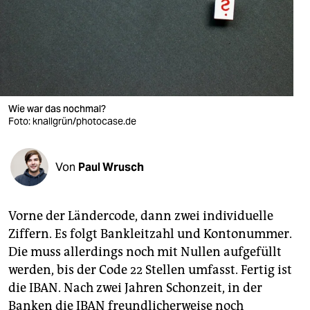
berlin
nord
wahrheit
verlag
Wie war das nochmal?
verlag
Foto: knallgrün/photocase.de
veranstaltungen
Von
Paul Wrusch
shop
fragen & hilfe
Vorne der Ländercode, dann zwei individuelle
unterstützen
Ziffern. Es folgt Bankleitzahl und Kontonummer.
Die muss allerdings noch mit Nullen aufgefüllt
abo
werden, bis der Code 22 Stellen umfasst. Fertig ist
genossenschaft
die IBAN. Nach zwei Jahren Schonzeit, in der
Banken die IBAN freundlicherweise noch