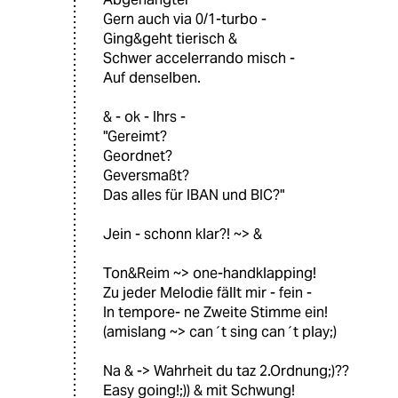
Gern auch via 0/1-turbo -
Ging&geht tierisch &
Schwer accelerrando misch -
Auf denselben.
& - ok - Ihrs -
"Gereimt?
Geordnet?
Geversmaßt?
Das alles für IBAN und BIC?"
Jein - schonn klar?! ~> &
Ton&Reim ~> one-handklapping!
Zu jeder Melodie fällt mir - fein -
In tempore- ne Zweite Stimme ein!
(amislang ~> can´t sing can´t play;)
Na & -> Wahrheit du taz 2.Ordnung;)??
Easy going!;)) & mit Schwung!