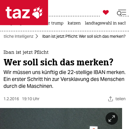

taz zahl ich
bergsteigen
usa unter trump
katzen
landtagswahl in sachs

taz zahl ich
stliche Intelligenz
Iban ist jetzt Pflicht: Wer soll sich das merken?
taz zahl ich
themen
Iban ist jetzt Pflicht
Wer soll sich das merken?
politik
Wir müssen uns künftig die 22-stellige IBAN merken.
öko
Ein erster Schritt hin zur Versklavung des Menschen
durch die Maschinen.
gesellschaft
1.2.2016
19:10 Uhr
teilen
kultur
sport