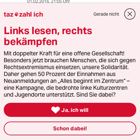
01.02.2016
,
21:05 Uhr
"Und alles nur, damit der Datenaustausch
taz
zahl ich
Gerade nicht

zwischen Banken verschiedener Länder
vereinfacht wird, also letztlich, damit
Links lesen, rechts
Maschinen einfacher miteinander
kommunizieren können."
bekämpfen
Keine sehr glaubwürdige Begründung, denn
Mit doppelter Kraft für eine offene Gesellschaft!
die Umrechnung zwischen BLZ und IBAN ist ja
Besonders jetzt brauchen Menschen, die sich gegen
bei den Banken längst implementiert. Die BLZ
Rechtsextremismus einsetzen, unsere Solidarität.
wird dabei im Hintergrund in die IBAN
Daher gehen 50 Prozent der Einnahmen aus
umgerechnet, bevor die Überweisung
Neuanmeldungen an „Alles beginnt im Zentrum“ –
ausgeführt wird, so dass es ganz egal ist,
eine Kampagne, die bedrohte linke Kulturzentren
welche der beiden Nummern der Kunde oder
und Jugendorte unterstützt. Sind Sie dabei?
Mitarbeiter eingibt.

Ja, ich will
Anstatt dass man das einfach so lässt, muss
nun diese Funktionalität wieder ausgebaut und
durch neu zu implementierende Mahn- und
Schon dabei!
Hinweisfunktionen ersetzt werden.