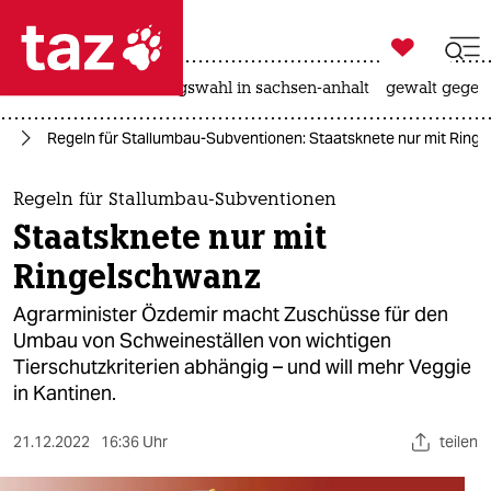

taz zahl ich
hitze
surfen
landtagswahl in sachsen-anhalt
gewalt gegen

taz zahl ich
el
Regeln für Stallumbau-Subventionen: Staatsknete nur mit Ring
taz zahl ich
themen
Regeln für Stallumbau-Subventionen
Staatsknete nur mit
politik
Ringelschwanz
öko
Agrarminister Özdemir macht Zuschüsse für den
Umbau von Schweineställen von wichtigen
gesellschaft
Tierschutzkriterien abhängig – und will mehr Veggie
in Kantinen.
kultur
sport
21.12.2022
16:36 Uhr
teilen