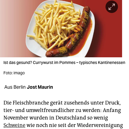
berlin
nord
wahrheit
verlag
verlag
veranstaltungen
Ist das gesund? Currywurst im Pommes – typisches Kantinenessen
shop
Foto: imago
fragen & hilfe
Aus Berlin
Jost Maurin
unterstützen
Die Fleischbranche gerät zusehends unter Druck,
abo
tier- und umweltfreundlicher zu werden: Anfang
November wurden in Deutschland so wenig
genossenschaft
Schweine
wie noch nie seit der Wiedervereinigung