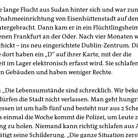
e lange Flucht aus Sudan hinter sich und war zun
fnahmeeinrichtung von Eisenhüttenstadt auf de
tergebracht. Dann kam er in ein Flüchtlingshei
nen Frankfurt an der Oder. Nach vier Monaten 
hickt – ins neu eingerichtete Dublin-Zentrum. D
 dort haben ein „D“ auf ihrer Karte, mit der die
 im Lager elektronisch erfasst wird. Sie schlafen
en Gebäuden und haben weniger Rechte.
: „Die Lebensumstände sind schrecklich. Wir b
dürfen die Stadt nicht verlassen. Man geht hungri
ssen ist um halb fünf und besteht nur aus 2 Sche
 einmal die Woche kommt die Polizei, um Leute 
g zu holen. Niemand kann richtig schlafen aus 
tigt seine Schilderung. „Die ganze Situation zers