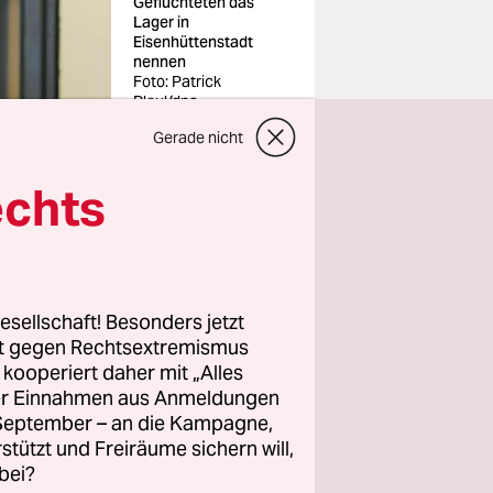
Geflüchteten das
Lager in
Eisenhüttenstadt
nennen
Foto: Patrick
Pleul/dpa
Gerade nicht
echts
tenstadt
von
esellschaft! Besonders jetzt
 werden, 14
rt gegen Rechtsextremismus
te nur noch
z kooperiert daher mit „Alles
ller Einnahmen aus Anmeldungen
e die alte
. September – an die Kampagne,
ttbewerb
rstützt und Freiräume sichern will,
bei?