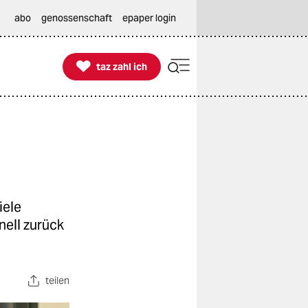
abo
genossenschaft
epaper login

taz zahl ich
taz zahl ich
iele
nell zurück
teilen