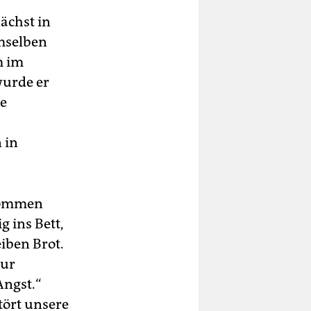
ächst in
mselben
m im
wurde er
ie
 in
ekommen
g ins Bett,
iben Brot.
zur
Angst.“
tört unsere