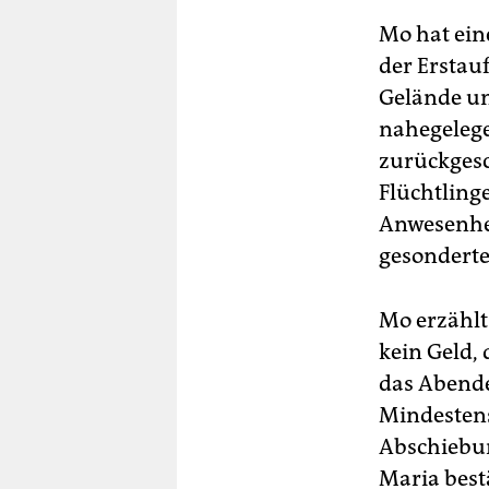
Mo hat ein
der Erstau
Gelände un
nahegelege
zurückgesc
Flüchtlinge
Anwesenheit
gesondert
Mo erzählt
kein Geld, 
das Abende
Mindestens
Abschiebun
Maria bestä