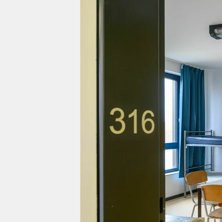
berlin
nord
wahrheit
verlag
verlag
veranstaltungen
shop
fragen & hilfe
unterstützen
abo
genossenschaft