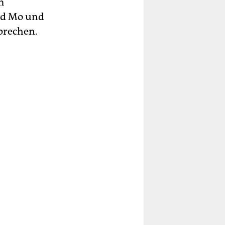
m
ind Mo und
prechen.