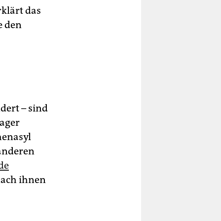
klärt das
e den
ert – sind
Lager
henasyl
anderen
de
 nach ihnen