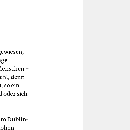
gewiesen,
age.
 Menschen –
cht, denn
, so ein
d oder sich
 im Dublin-
lohen.