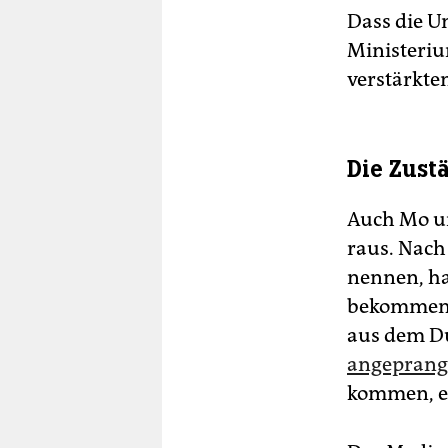
Dass die U
Ministeriu
verstärkte
Die Zust
Auch Mo un
raus. Nach 
nennen, ha
bekommen.
aus dem D
angeprang
kommen, et