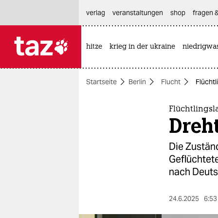
hautnavigation anspringen
hauptinhalt anspringen
footer anspringen
verlag
veranstaltungen
shop
fragen &
hitze
krieg in der ukraine
niedrigwa

taz zahl ich
taz zahl ich
Startseite
Berlin
Flucht
Flüchtl
themen
politik
Flüchtlingsl
Dreh
öko
Die Zuständ
gesellschaft
Geflüchtete
nach Deuts
kultur
sport
24.6.2025
6:53