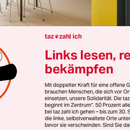
taz
zahl ich

Berlin
Susanne Memarnia
Links lesen, r
bekämpfen
elle Ziel, mit dem das Dublin-Zentrum in Eisenhüt
 eröffnet wurde
, war schlicht: „Überstellungen“ 
Mit doppelter Kraft für eine offene G
en in andere EU-Länder sollten deutlich schneller
brauchen Menschen, die sich vor O
n veranschlagt. Zugleich sollten die Dublin-Leu
einsetzen, unsere Solidarität. Die ta
beginnt im Zentrum“. 50 Prozent a
t und Seife“ bekommen. Mit der Ankündigung wollt
bei taz zahl ich gehen – bis zum 30
ierung noch einmal punkten im Überbietungswe
die linke, selbstverwaltete Orte unte
en um die härteste Antimigrationspolitik.
bevor sie verschwinden. Sind Sie da