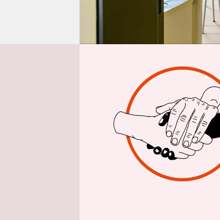
epaper login
Aus 
Das offizi
Mitte März
Flüchtling
Tage wurde
„Brot, Bet
Bundesreg
der Partei