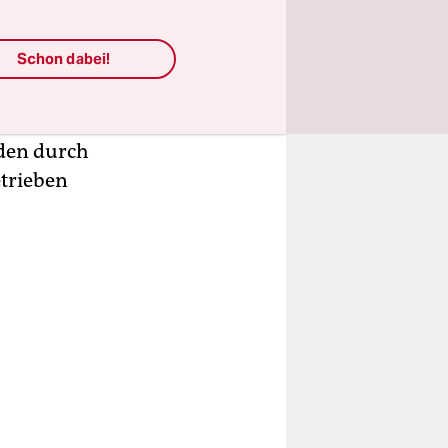
gen kann
Schon dabei!
atten –
entren ist,
rden durch
trieben