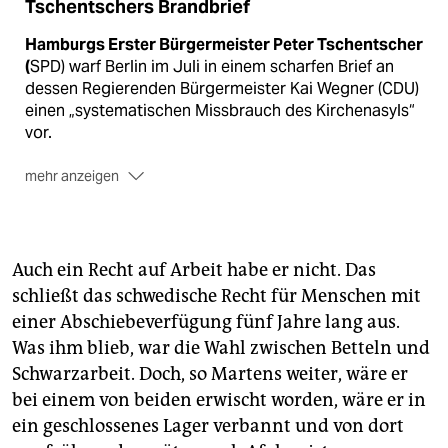
Tschentschers Brandbrief
Hamburgs Erster Bürgermeister Peter Tschentscher
(
SPD) warf Berlin im Juli in einem scharfen Brief an
dessen Regierenden Bürgermeister Kai Wegner (CDU)
einen „systematischen Missbrauch des Kirchenasyls“
vor.
mehr anzeigen
Betroffen waren vier Afghanen
in der Berliner
Dreieinigkeitsgemeinde, die Hamburg nach
Schweden zurückschieben wollte. Berlin lehnte
Amtshilfe ab, da es das Kirchenasyl respektiert.
Auch ein Recht auf Arbeit habe er nicht. Das
schließt das schwedische Recht für Menschen mit
Tschentscher sprach von einem „Angriff auf den
einer Abschiebeverfügung fünf Jahre lang aus.
Rechtsstaat“
, da Fristen abliefen und
Gerichtsbeschlüsse missachtet würden.
Was ihm blieb, war die Wahl zwischen Betteln und
Schwarzarbeit. Doch, so Martens weiter, wäre er
Die Flüchtlingsbeauftragte der Nordkirche
, Dietlind
bei einem von beiden erwischt worden, wäre er in
Jochims, kritisierte die Tonlage als „bestürzend“ und
ein geschlossenes Lager verbannt und von dort
forderte einen Dialog; die Ökumenische