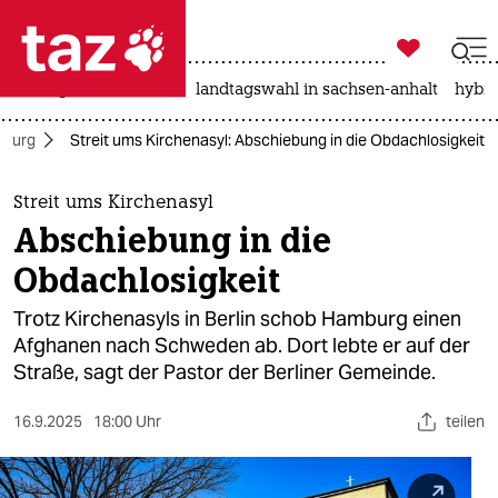

taz zahl ich
niedrigwasser
rente
landtagswahl in sachsen-anhalt
hybri

taz zahl ich
burg
Streit ums Kirchenasyl: Abschiebung in die Obdachlosigkeit
taz zahl ich
themen
Streit ums Kirchenasyl
Abschiebung in die
politik
Obdachlosigkeit
öko
Trotz Kirchenasyls in Berlin schob Hamburg einen
Afghanen nach Schweden ab. Dort lebte er auf der
gesellschaft
Straße, sagt der Pastor der Berliner Gemeinde.
kultur
16.9.2025
18:00 Uhr
teilen
sport