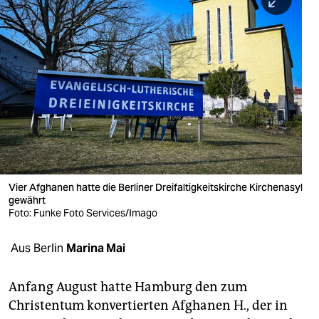
berlin
nord
wahrheit
verlag
verlag
veranstaltungen
shop
Vier Afghanen hatte die Berliner Dreifaltigkeitskirche Kirchenasyl
gewährt
fragen & hilfe
Foto: Funke Foto Services/Imago
unterstützen
Aus Berlin
Marina Mai
abo
Anfang August hatte Hamburg den zum
genossenschaft
Christentum konvertierten Afghanen H., der in