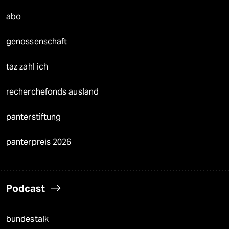
abo
genossenschaft
taz zahl ich
recherchefonds ausland
panterstiftung
panterpreis 2026
Podcast
bundestalk