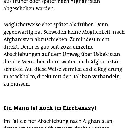
Bundesarbeitsgemeinschaft Asyl in der Kirche sah die
aus früher oder später nach Afghanistan
Vorwürfe als Angriff auf Ehrenamtliche.
abgeschoben worden.
Möglicherweise eher später als früher. Denn
gegenwärtig hat Schweden keine Möglichkeit, nach
Afghanistan abzuschieben. Zumindest nicht
direkt. Denn es gab seit 2024 einzelne
Abschiebungen auf dem Umweg über Usbekistan,
das die Menschen dann weiter nach Afghanistan
schickte. Auf diese Weise vermied es die Regierung
in Stockholm, direkt mit den Taliban verhandeln
zu müssen.
Ein Mann ist noch im Kirchenasyl
Im Falle einer Abschiebung nach Afghanistan,