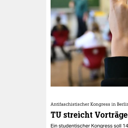
berlin
nord
wahrheit
verlag
verlag
veranstaltungen
shop
fragen & hilfe
unterstützen
Antifaschistischer Kongress in Berli
abo
TU streicht Vorträg
genossenschaft
Ein studentischer Kongress soll 