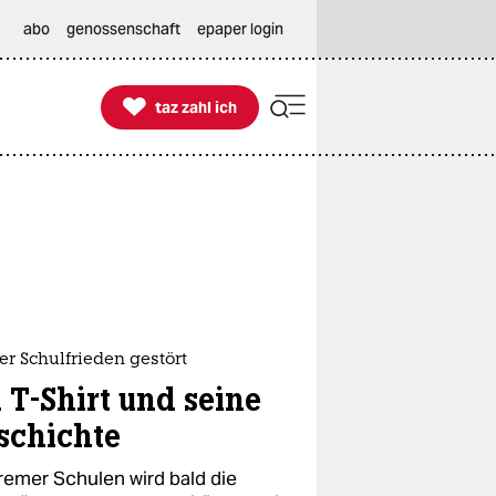
abo
genossenschaft
epaper login

taz zahl ich
taz zahl ich
r Schulfrieden gestört
n T-Shirt und seine
schichte
remer Schulen wird bald die