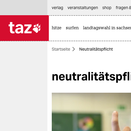
hautnavigation anspringen
hauptinhalt anspringen
footer anspringen
verlag
veranstaltungen
shop
fragen &
hitze
surfen
landtagswahl in sachse

taz zahl ich
taz zahl ich
Startseite
Neutralitätspflicht
themen
politik
neutralitätspfl
öko
gesellschaft
kultur
sport