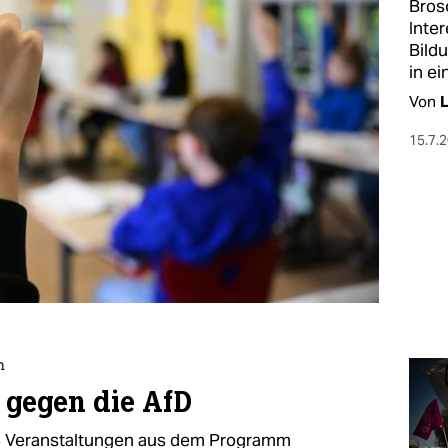
Brosc
Inte
Bild
in ei
Von
L
15.7.
n
e gegen die AfD
14 Veranstaltungen aus dem Programm