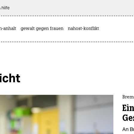
 hilfe
n-anhalt
gewalt gegen frauen
nahost-konflikt
icht
Breme
Ei
Ge
An B