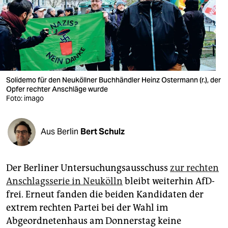
berlin
nord
wahrheit
verlag
Solidemo für den Neuköllner Buchhändler Heinz Ostermann (r.), der
Opfer rechter Anschläge wurde
verlag
Foto: imago
veranstaltungen
shop
Aus Berlin
Bert Schulz
fragen & hilfe
Der Berliner Untersuchungsausschuss
zur rechten
unterstützen
Anschlagsserie in Neukölln
bleibt weiterhin AfD-
abo
frei. Erneut fanden die beiden Kandidaten der
extrem rechten Partei bei der Wahl im
genossenschaft
Abgeordnetenhaus am Donnerstag keine