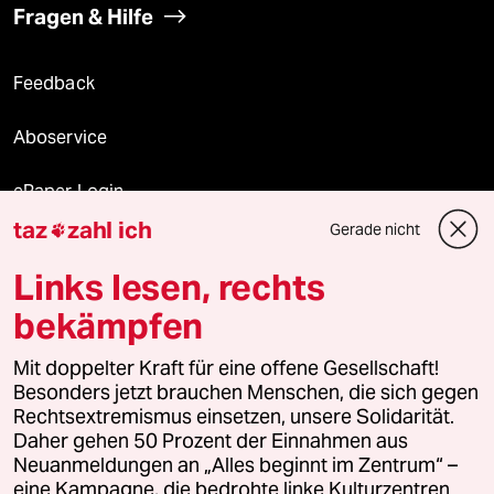
Fragen & Hilfe
Feedback
Aboservice
ePaper Login
taz
zahl ich
Gerade nicht

Downloads für Abonnierende
Links lesen, rechts
bekämpfen
© 2026 taz Verlags und Vertriebs GmbH
Mit doppelter Kraft für eine offene Gesellschaft!
Alle Rechte vorbehalten. Bei rechtlichen Fragen oder für Genehmigungen
wenden Sie sich bitte an
lizenzen@taz.de
Besonders jetzt brauchen Menschen, die sich gegen
Rechtsextremismus einsetzen, unsere Solidarität.
Daher gehen 50 Prozent der Einnahmen aus
Feedback
Redaktionsstatut
Kommune-Richtlinien
KI-
Neuanmeldungen an „Alles beginnt im Zentrum“ –
eine Kampagne, die bedrohte linke Kulturzentren