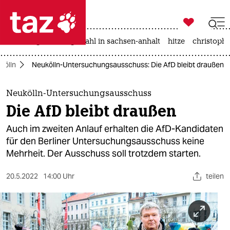

taz zahl ich
iran-krieg
landtagswahl in sachsen-anhalt
hitze
christophe

taz zahl ich
kölln
Neukölln-Untersuchungsausschuss: Die AfD bleibt draußen
taz zahl ich
themen
Neukölln-Untersuchungsausschuss
Die AfD bleibt draußen
politik
Auch im zweiten Anlauf erhalten die AfD-Kandidaten
öko
für den Berliner Untersuchungsausschuss keine
Mehrheit. Der Ausschuss soll trotzdem starten.
gesellschaft
20.5.2022
14:00 Uhr
teilen
kultur
sport