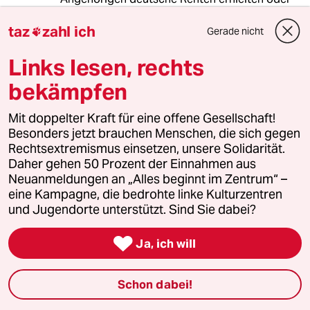
Ukrainer einen weltweit als Faschisten
taz
zahl ich
bezeichneten Kolaborateur als Nationalhelden
Gerade nicht

feiern, sollte man sich fragen, wieweit wir
gekommen sind.
Links lesen, rechts
bekämpfen
Auf der einen Seite pompöse Militärparaden,
auf der anderen Seite internationale
Mit doppelter Kraft für eine offene Gesellschaft!
Verbindungen wie damals.
Besonders jetzt brauchen Menschen, die sich gegen
Rechtsextremismus einsetzen, unsere Solidarität.
Wie das zu Frieden für die betroffenen
Daher gehen 50 Prozent der Einnahmen aus
Menschen selbst führen soll,erschließt sich
Neuanmeldungen an „Alles beginnt im Zentrum“ –
wohl nur den Kriegstüchtigsten, denen bessere
eine Kampagne, die bedrohte linke Kulturzentren
Lösungen wohl unbekannt.
und Jugendorte unterstützt. Sind Sie dabei?

Ja, ich will
Volker Maerz
VM
08.05.2025
,
15:17 Uhr
Schon dabei!
@Mark Menke:
Geschichtsklitterung,