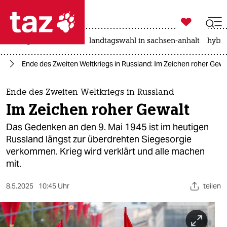

taz zahl ich
niedrigwasser
rente
landtagswahl in sachsen-anhalt
hybri

taz zahl ich
ne
Ende des Zweiten Weltkriegs in Russland: Im Zeichen roher Gewa
taz zahl ich
themen
Ende des Zweiten Weltkriegs in Russland
Im Zeichen roher Gewalt
politik
Das Gedenken an den 9. Mai 1945 ist im heutigen
öko
Russland längst zur überdrehten Siegesorgie
verkommen. Krieg wird verklärt und alle machen
gesellschaft
mit.
kultur
8.5.2025
10:45 Uhr
teilen
sport