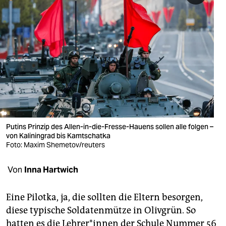
berlin
nord
wahrheit
verlag
verlag
veranstaltungen
Putins Prinzip des Allen-in-die-Fresse-Hauens sollen alle folgen –
shop
von Kaliningrad bis Kamtschatka
Foto: Maxim Shemetov/reuters
fragen & hilfe
unterstützen
Von
Inna Hartwich
abo
Eine Pilotka, ja, die sollten die Eltern besorgen,
genossenschaft
diese typische Soldatenmütze in Olivgrün. So
hatten es die Leh­re­r*in­nen der Schule Nummer 56