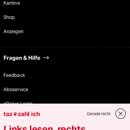
Kantine
Shop
Anzeigen
Fragen & Hilfe
Feedback
Aboservice
ePaper Login
taz
zahl ich
Gerade nicht

Downloads für Abonnierende
Links lesen, rechts