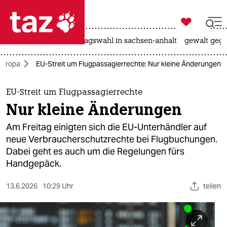

taz zahl ich
nahost-konflikt
landtagswahl in sachsen-anhalt
gewalt gege

taz zahl ich
Europa
EU-Streit um Flugpassagierrechte: Nur kleine Änderungen
taz zahl ich
themen
EU-Streit um Flugpassagierrechte
Nur kleine Änderungen
politik
Am Freitag einigten sich die EU-Unterhändler auf
öko
neue Verbraucherschutzrechte bei Flugbuchungen.
Dabei geht es auch um die Regelungen fürs
gesellschaft
Handgepäck.
kultur
13.6.2026
10:29 Uhr
teilen
sport