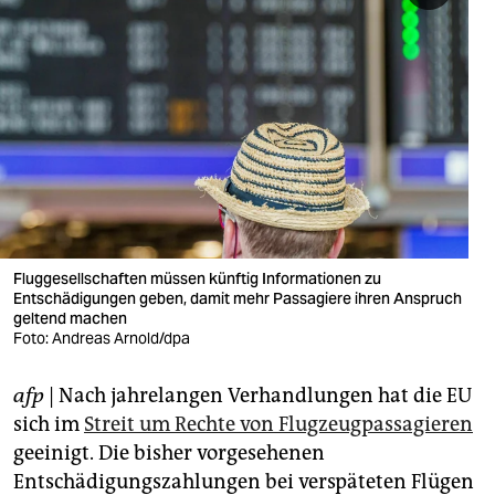
berlin
nord
wahrheit
verlag
verlag
veranstaltungen
Fluggesellschaften müssen künftig Informationen zu
shop
Entschädigungen geben, damit mehr Passagiere ihren Anspruch
geltend machen
fragen & hilfe
Foto: Andreas Arnold/dpa
unterstützen
afp
| Nach jahrelangen Verhandlungen hat die EU
abo
sich im
Streit um Rechte von Flugzeugpassagieren
geeinigt. Die bisher vorgesehenen
genossenschaft
Entschädigungszahlungen bei verspäteten Flügen