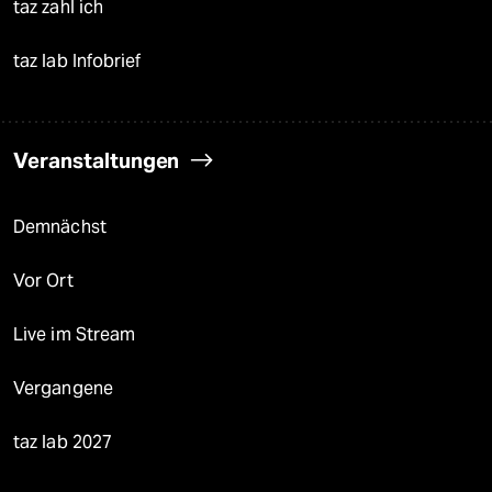
taz zahl ich
taz lab Infobrief
Veranstaltungen
Demnächst
Vor Ort
Live im Stream
Vergangene
taz lab 2027