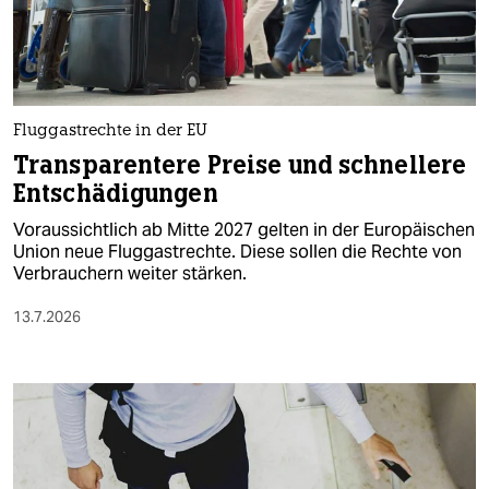
berlin
nord
wahrheit
Fluggastrechte in der EU
verlag
Transparentere Preise und schnellere
Entschädigungen
verlag
Voraussichtlich ab Mitte 2027 gelten in der Europäischen
veranstaltungen
Union neue Fluggastrechte. Diese sollen die Rechte von
Verbrauchern weiter stärken.
shop
13.7.2026
fragen & hilfe
unterstützen
abo
genossenschaft