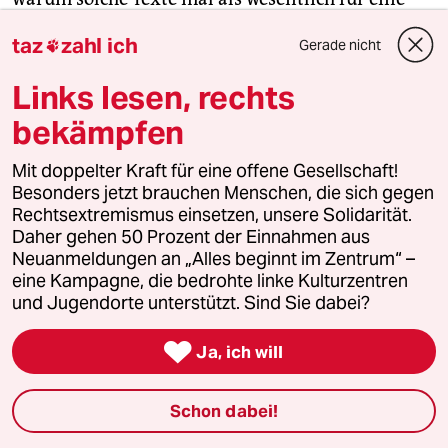
linke Gegenöffentlichkeit galten: „Jeder, der etwas
taz
zahl ich
Gerade nicht

zu sagen hatte, suggerierte durch seinen
Erfahrungsbericht Authentizität, einfach dadurch,
Links lesen, rechts
dass er es sagte.“ Das gilt heute wieder.
bekämpfen
Negt sagte auch: „Es war nicht die Frage, ob denn
Mit doppelter Kraft für eine offene Gesellschaft!
das nun verallgemeinerungsfähige Erfahrungen
Besonders jetzt brauchen Menschen, die sich gegen
sind.“ Ein ähnliches Denken heißt jetzt
Rechtsextremismus einsetzen, unsere Solidarität.
„postfaktisch“ und gilt als Spezialdisziplin der
Daher gehen 50 Prozent der Einnahmen aus
Neuanmeldungen an „Alles beginnt im Zentrum“ –
Neuen Rechten, seit der erste AfD-Politiker
eine Kampagne, die bedrohte linke Kulturzentren
argumentierte, mit Statistiken über die
und Jugendorte unterstützt. Sind Sie dabei?
Kriminalität von Ausländern brauche man ihm
nicht zu kommen. Entscheidend sei, was die

Ja, ich will
Menschen fühlen.
Schon dabei!
Das ist zum Haareraufen. War das Richtige von