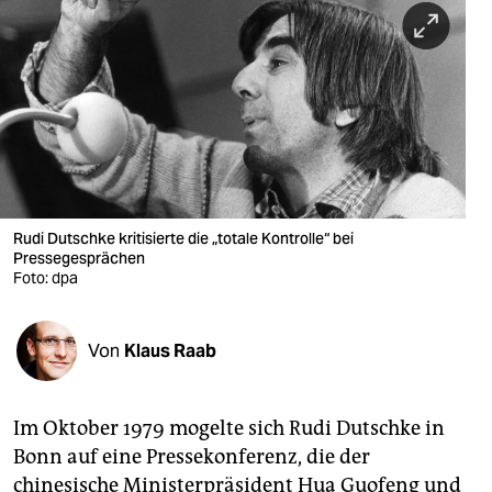
berlin
nord
wahrheit
verlag
verlag
veranstaltungen
Rudi Dutschke kritisierte die „totale Kontrolle“ bei
Pressegesprächen
shop
Foto: dpa
fragen & hilfe
Von
Klaus Raab
unterstützen
abo
Im Oktober 1979 mogelte sich Rudi Dutschke in
genossenschaft
Bonn auf eine Pressekonferenz, die der
chinesische Ministerpräsident Hua Guofeng und