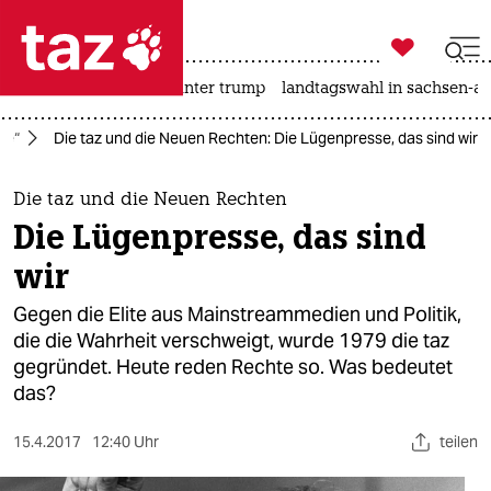

taz zahl ich
nahost-konflikt
usa unter trump
landtagswahl in sachsen-an

taz zahl ich
se“
Die taz und die Neuen Rechten: Die Lügenpresse, das sind wir
taz zahl ich
themen
Die taz und die Neuen Rechten
Die Lügenpresse, das sind
politik
wir
öko
Gegen die Elite aus Mainstreammedien und Politik,
die die Wahrheit verschweigt, wurde 1979 die taz
gesellschaft
gegründet. Heute reden Rechte so. Was bedeutet
das?
kultur
sport
15.4.2017
12:40 Uhr
teilen