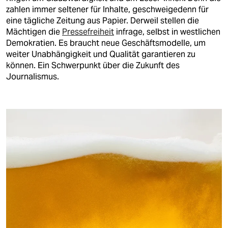
berlin
zahlen immer seltener für Inhalte, geschweigedenn für
eine tägliche Zeitung aus Papier. Derweil stellen die
nord
Mächtigen die
Pressefreiheit
infrage, selbst in westlichen
Demokratien. Es braucht neue Geschäftsmodelle, um
wahrheit
weiter Unabhängigkeit und Qualität garantieren zu
können. Ein Schwerpunkt über die Zukunft des
verlag
Journalismus.
verlag
veranstaltungen
shop
fragen & hilfe
unterstützen
abo
genossenschaft