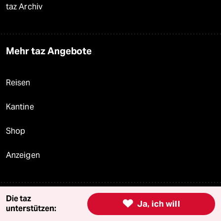
taz Archiv
Mehr taz Angebote
Reisen
Kantine
Shop
Anzeigen
Die taz
Fragen & Hilfe

Ja, ich will
unterstützen: