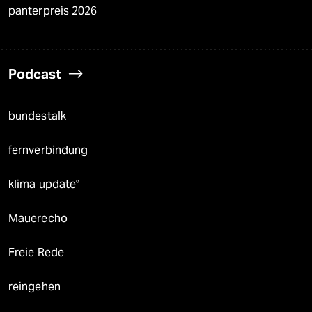
panterpreis 2026
Podcast
bundestalk
fernverbindung
klima update°
Mauerecho
Freie Rede
reingehen