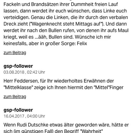
berlin
Fackeln und Brandsätzen ihrer Dummheit freien Lauf
lassen, dann werdet ihr euch wünschen, dass Linke euch
nord
verteidigen. Genau die Linken, die ihr durch den verbalen
Dreck zieht ("Wagenknecht steht Mittags auf"). Und dann
wahrheit
werdet ihr nach den Bullen rufen, von denen ihr aufs Maul
kriegt, weil es ...ääh, Bullen sind. Wünsche ich mir
verlag
keinesfalls, aber in großer Sorge: Felix
verlag
zum Beitrag
veranstaltungen
gsp-follower
03.08.2018 , 02:42 Uhr
shop
Herr Feddersen, für Ihr wiederholtes Erwähnen der
fragen & hilfe
"Mittelklasse" zeige ich Ihnen hiermit den "Mittel"Finger
zum Beitrag
unterstützen
gsp-follower
abo
16.04.2017 , 04:00 Uhr
genossenschaft
Wenn Rudi Dutschke etwas älter geworden wäre, hätte er
sich (im günstigen Fall) den Begriff "Wahrheit"