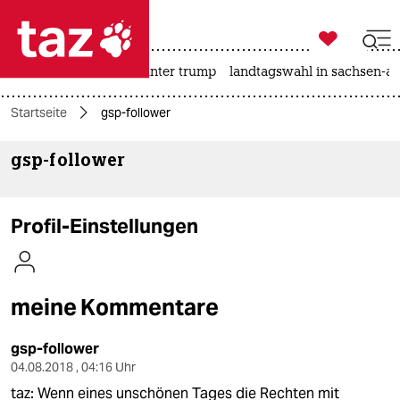

taz zahl ich
nahost-konflikt
usa unter trump
landtagswahl in sachsen-an

taz zahl ich
Startseite
gsp-follower
taz zahl ich
gsp-follower
themen
politik
Profil-Einstellungen
öko
gesellschaft
meine Kommentare
kultur
gsp-follower
sport
04.08.2018 , 04:16 Uhr
taz: Wenn eines unschönen Tages die Rechten mit