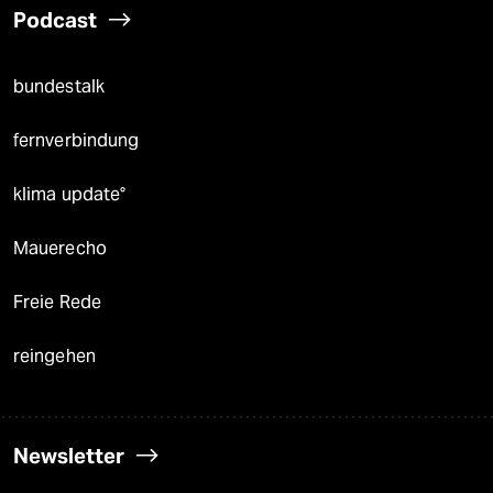
Podcast
bundestalk
fernverbindung
klima update°
Mauerecho
Freie Rede
reingehen
Newsletter