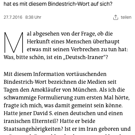
berlin
hat es mit diesem Bindestrich-Wort auf sich?
nord
27.7.2016
8:38 Uhr
teilen
wahrheit
M
al abgesehen von der Frage, ob die
verlag
Herkunft eines Menschen überhaupt
etwas mit seinen Verbrechen zu tun hat:
verlag
Was, bitte schön, ist ein „Deutsch-Iraner“?
veranstaltungen
Mit diesem Information vortäuschenden
shop
Bindestrich-Wort bezeichnen die Medien seit
fragen & hilfe
Tagen den Amokläufer von München. Als ich die
schwammige Formulierung zum ersten Mal hörte,
unterstützen
fragte ich mich, was damit gemeint sein könne.
abo
Hatte jener David S. einen deutschen und einen
iranischen Elternteil? Hatte er beide
genossenschaft
Staatsangehörigkeiten? Ist er im Iran geboren und