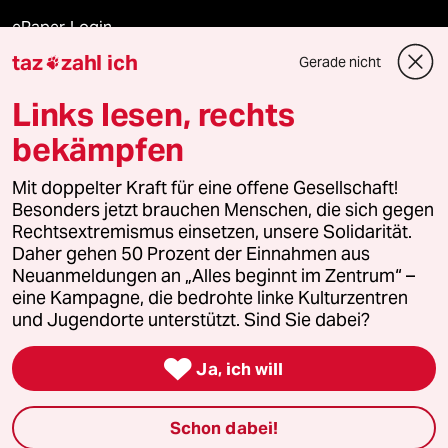
ePaper Login
taz
zahl ich
Gerade nicht

Downloads für Abonnierende
Links lesen, rechts
bekämpfen
© 2026 taz Verlags und Vertriebs GmbH
Alle Rechte vorbehalten. Bei rechtlichen Fragen oder für Genehmigungen
Mit doppelter Kraft für eine offene Gesellschaft!
wenden Sie sich bitte an
lizenzen@taz.de
Besonders jetzt brauchen Menschen, die sich gegen
Rechtsextremismus einsetzen, unsere Solidarität.
Daher gehen 50 Prozent der Einnahmen aus
Feedback
Redaktionsstatut
Kommune-Richtlinien
KI-
Neuanmeldungen an „Alles beginnt im Zentrum“ –
eine Kampagne, die bedrohte linke Kulturzentren
Leitlinie
Informant
Datenschutz
Impressum
AGB
und Jugendorte unterstützt. Sind Sie dabei?
Seitenwende
Einwilligungen widerrufen (Ads)

Ja, ich will
Schon dabei!