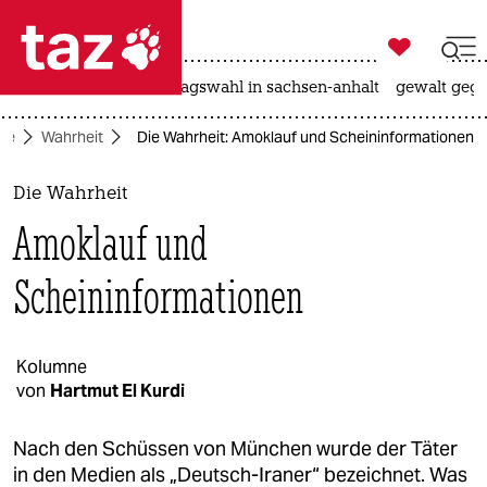

taz zahl ich
nahost-konflikt
landtagswahl in sachsen-anhalt
gewalt gege

taz zahl ich
ite
Wahrheit
Die Wahrheit: Amoklauf und Scheininformationen
taz zahl ich
themen
Die Wahrheit
Amoklauf und
politik
Scheininformationen
öko
gesellschaft
Kolumne
kultur
von
Hartmut El Kurdi
sport
Nach den Schüssen von München wurde der Täter
in den Medien als „Deutsch-Iraner“ bezeichnet. Was