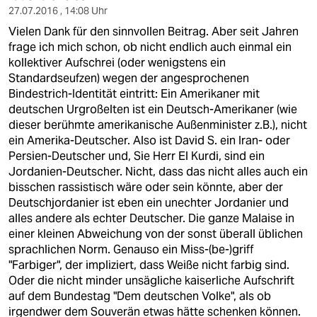
epaper login
27.07.2016 , 14:08 Uhr
Vielen Dank für den sinnvollen Beitrag. Aber seit Jahren
frage ich mich schon, ob nicht endlich auch einmal ein
kollektiver Aufschrei (oder wenigstens ein
Standardseufzen) wegen der angesprochenen
Bindestrich-Identität eintritt: Ein Amerikaner mit
deutschen Urgroßelten ist ein Deutsch-Amerikaner (wie
dieser berühmte amerikanische Außenminister z.B.), nicht
ein Amerika-Deutscher. Also ist David S. ein Iran- oder
Persien-Deutscher und, Sie Herr El Kurdi, sind ein
Jordanien-Deutscher. Nicht, dass das nicht alles auch ein
bisschen rassistisch wäre oder sein könnte, aber der
Deutschjordanier ist eben ein unechter Jordanier und
alles andere als echter Deutscher. Die ganze Malaise in
einer kleinen Abweichung von der sonst überall üblichen
sprachlichen Norm. Genauso ein Miss-(be-)griff
"Farbiger", der impliziert, dass Weiße nicht farbig sind.
Oder die nicht minder unsägliche kaiserliche Aufschrift
auf dem Bundestag "Dem deutschen Volke", als ob
irgendwer dem Souverän etwas hätte schenken können.