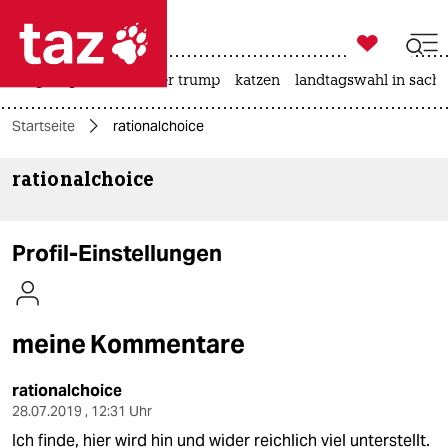

taz zahl ich
bergsteigen
usa unter trump
katzen
landtagswahl in sachs

taz zahl ich
Startseite
rationalchoice
taz zahl ich
rationalchoice
themen
politik
Profil-Einstellungen
öko
gesellschaft
meine Kommentare
kultur
rationalchoice
sport
28.07.2019 , 12:31 Uhr
Ich finde, hier wird hin und wider reichlich viel unterstellt.