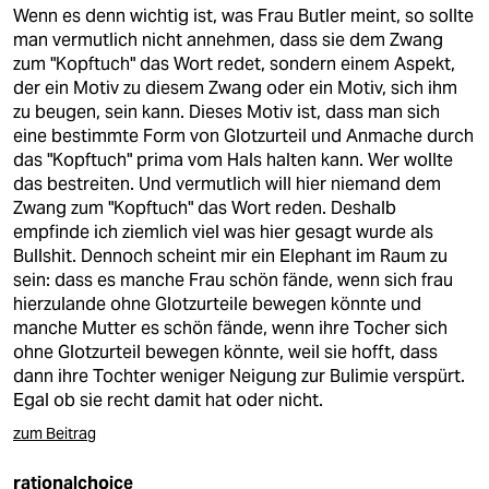
berlin
Wenn es denn wichtig ist, was Frau Butler meint, so sollte
man vermutlich nicht annehmen, dass sie dem Zwang
nord
zum "Kopftuch" das Wort redet, sondern einem Aspekt,
der ein Motiv zu diesem Zwang oder ein Motiv, sich ihm
wahrheit
zu beugen, sein kann. Dieses Motiv ist, dass man sich
eine bestimmte Form von Glotzurteil und Anmache durch
verlag
das "Kopftuch" prima vom Hals halten kann. Wer wollte
das bestreiten. Und vermutlich will hier niemand dem
verlag
Zwang zum "Kopftuch" das Wort reden. Deshalb
empfinde ich ziemlich viel was hier gesagt wurde als
veranstaltungen
Bullshit. Dennoch scheint mir ein Elephant im Raum zu
shop
sein: dass es manche Frau schön fände, wenn sich frau
hierzulande ohne Glotzurteile bewegen könnte und
fragen & hilfe
manche Mutter es schön fände, wenn ihre Tocher sich
ohne Glotzurteil bewegen könnte, weil sie hofft, dass
unterstützen
dann ihre Tochter weniger Neigung zur Bulimie verspürt.
Egal ob sie recht damit hat oder nicht.
abo
zum Beitrag
genossenschaft
rationalchoice