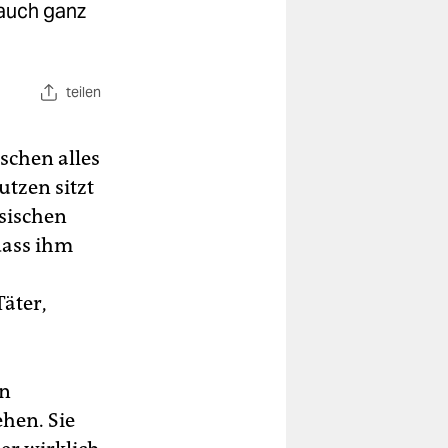
 auch ganz
teilen
schen alles
utzen sitzt
sischen
dass ihm
Täter,
en
hen. Sie