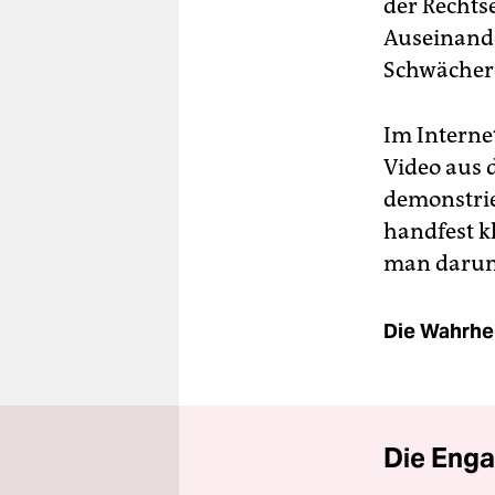
der Rechts
Auseinande
Schwächere
Im Internet
Video aus 
demonstri
handfest k
man darum,
Die Wahrhei
Die Enga