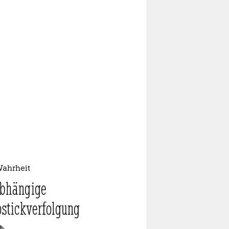
Wahrheit
bhängige
pstickverfolgung