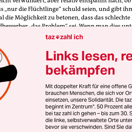
eicht verwundert, aber relativ entspannt nach, ob
s „nur die Flüchtlinge“ schuld seien, und gibt i
l die Möglichkeit zu betonen, dass das schlech
ylbewerber „das Problem“ sei. Wenn man dies unt
es auch nicht mehr zu solchen Auseinanderset
taz
zahl ich

Links lesen, r
bekämpfen
Mit doppelter Kraft für eine offene G
brauchen Menschen, die sich vor O
einsetzen, unsere Solidarität. Die ta
beginnt im Zentrum“. 50 Prozent a
bei taz zahl ich gehen – bis zum 30
die linke, selbstverwaltete Orte unte
bevor sie verschwinden. Sind Sie da