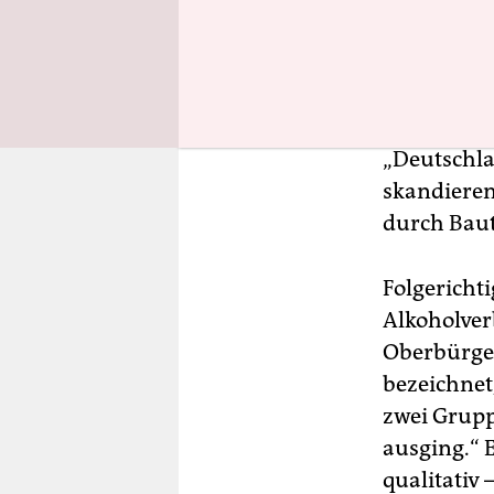
Das Problem
ungehinder
„Deutschla
skandieren
durch Baut
Folgericht
Alkoholver
Oberbürgerm
bezeichnet
zwei Gruppe
ausging.“ E
qualitativ