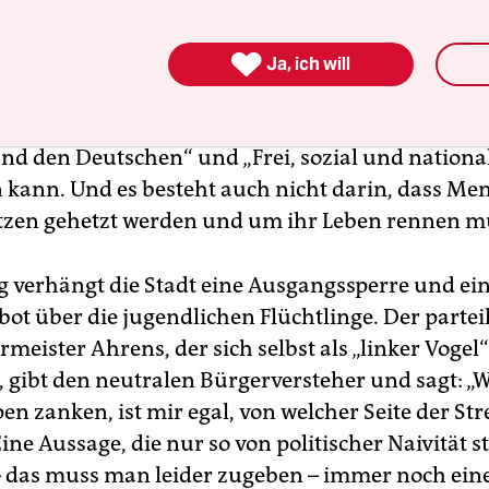

Ja, ich will
 besteht also nicht darin, dass sich auf der Stra
t ein rechter Mob versammeln und Naziparolen
nd den Deutschen“ und „Frei, sozial und nationa
 kann. Und es besteht auch nicht darin, dass Me
zen gehetzt werden und um ihr Leben rennen m
ig verhängt die Stadt eine Ausgangssperre und ei
bot über die jugendlichen Flüchtlinge. Der partei
eister Ahrens, der sich selbst als „linker Vogel“
, gibt den neutralen Bürgerversteher und sagt: „
n zanken, ist mir egal, von welcher Seite der Stre
ine Aussage, die nur so von politischer Naivität st
 – das muss man leider zugeben – immer noch eine