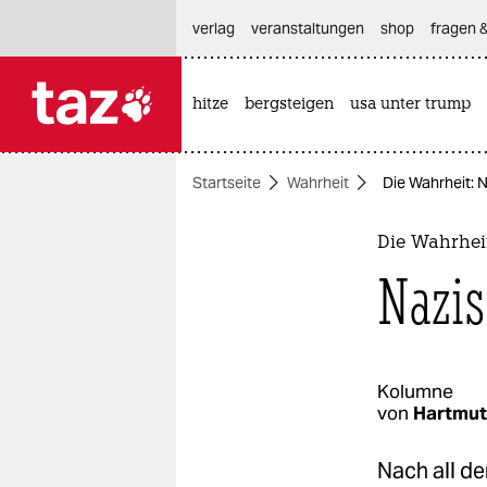
hautnavigation anspringen
hauptinhalt anspringen
footer anspringen
verlag
veranstaltungen
shop
fragen &
hitze
bergsteigen
usa unter trump

taz zahl ich
taz zahl ich
Startseite
Wahrheit
Die Wahrheit: 
themen
politik
Die Wahrhei
Nazis
öko
gesellschaft
kultur
Kolumne
von
Hartmut 
sport
Nach all d