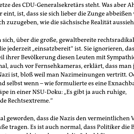
etze des CDU-Generalsekretärs steht. Was aber 
eint, ist, dass sie sich lieber die Zunge abbeiße
ich zuzugeben, wie die sächsische Realität aussieh
 sich, über die große, gewaltbereite rechtsradika
ie jederzeit „einsatzbereit“ ist. Sie ignorieren, da
eil ihrer Bevölkerung diesen Leuten mit Sympath
al, auch vor Fernsehkameras, erklärt, dass man j
Nazi ist, bloß weil man Nazimeinungen vertritt. O
nd selbst wenn – wie formulierte es eine Exnachb
äpe in einer NSU-Doku: „Es gibt ja auch ruhige,
nde Rechtsextreme.“
mal geworden, dass die Nazis den vermeintlichen 
aße tragen. Es ist auch normal, dass Politiker die 