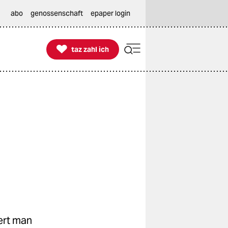
abo
genossenschaft
epaper login

taz zahl ich
taz zahl ich
ert man