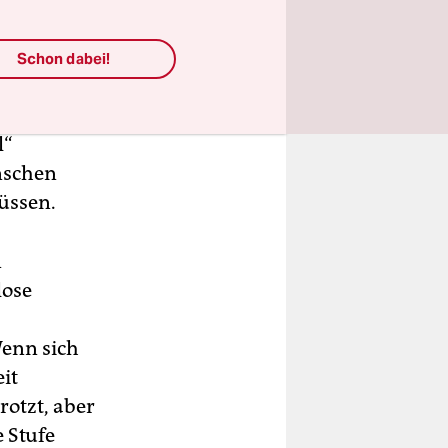
Schon dabei!
ße
 wie
l“
nschen
üssen.
n
lose
Wenn sich
it
rotzt, aber
 Stufe