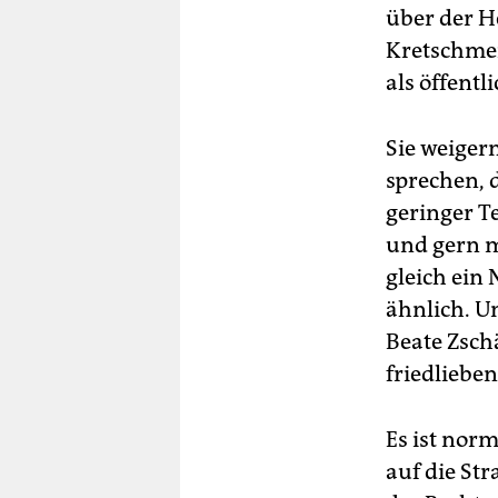
über der H
Kretschmer 
als öffentl
Sie weigern
sprechen, d
geringer T
und gern m
gleich ein 
ähnlich. U
Beate Zsch
friedliebe
Es ist nor
auf die Str