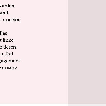
wahlen
sind.
h und vor
lles
 linke,
ür deren
n, frei
ngagement.
e unsere