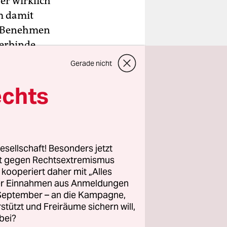
 er wirklich
hm damit
te Benehmen
erbinde,
zungen.
Gerade nicht
echts
esellschaft! Besonders jetzt
rt gegen Rechtsextremismus
z kooperiert daher mit „Alles
ller Einnahmen aus Anmeldungen
. September – an die Kampagne,
rstützt und Freiräume sichern will,
bei?