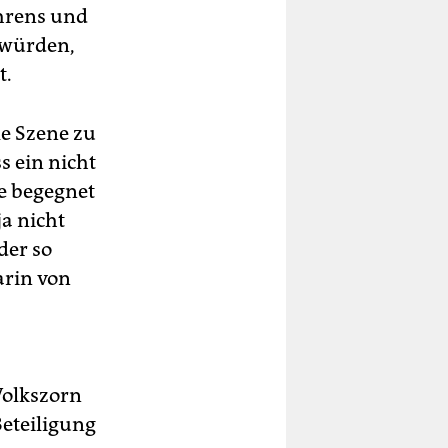
Ahrens und
n würden,
t.
le Szene zu
ss ein nicht
ie begegnet
a nicht
der so
arin von
Volkszorn
Beteiligung