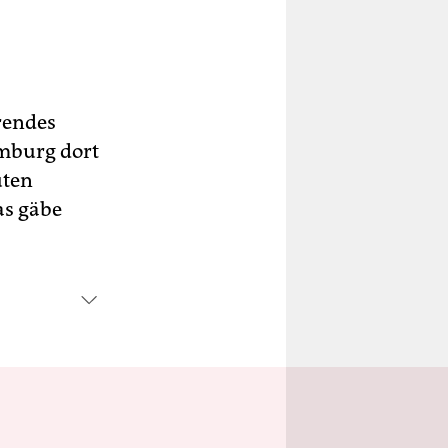
hrendes
emburg dort
uten
as gäbe