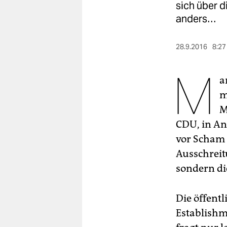
berlin
sich über d
anders…
nord
wahrheit
28.9.2016
8:27
verlag
M
a
verlag
m
M
veranstaltungen
CDU, in An
shop
vor Scham 
fragen & hilfe
Ausschreitu
sondern di
unterstützen
abo
Die öffentl
genossenschaft
Establishm