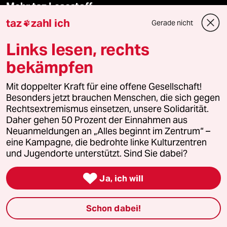
Mehr taz Lesestoff
taz
zahl ich
Gerade nicht

taz Blogs
Links lesen, rechts
bekämpfen
taz FUTURZWEI
Mit doppelter Kraft für eine offene Gesellschaft!
Le Monde diplomatique
Besonders jetzt brauchen Menschen, die sich gegen
Rechtsextremismus einsetzen, unsere Solidarität.
taz Archiv
Daher gehen 50 Prozent der Einnahmen aus
Neuanmeldungen an „Alles beginnt im Zentrum“ –
eine Kampagne, die bedrohte linke Kulturzentren
und Jugendorte unterstützt. Sind Sie dabei?
Mehr taz Angebote

Ja, ich will
Reisen
Schon dabei!
Kantine