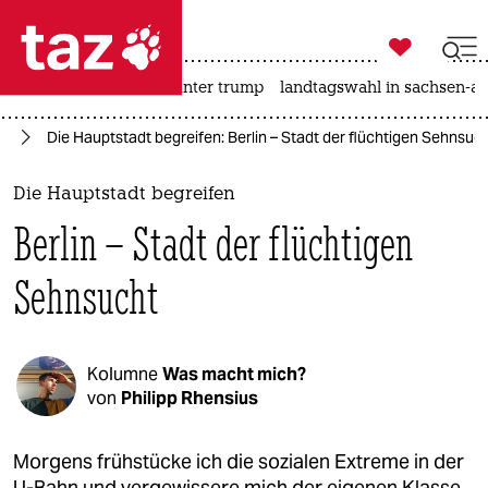

taz zahl ich
nahost-konflikt
usa unter trump
landtagswahl in sachsen-an

taz zahl ich
lin
Die Hauptstadt begreifen: Berlin – Stadt der flüchtigen Sehnsuc
taz zahl ich
themen
Die Hauptstadt begreifen
Berlin – Stadt der flüchtigen
politik
Sehnsucht
öko
gesellschaft
Kolumne
Was macht mich?
kultur
von
Philipp Rhensius
sport
Morgens frühstücke ich die sozialen Extreme in der
U-Bahn und vergewissere mich der eigenen Klasse.