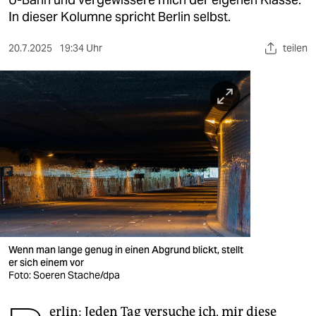
berlin
In dieser Kolumne spricht Berlin selbst.
nord
20.7.2025
19:34 Uhr
teilen
wahrheit
verlag
verlag
veranstaltungen
shop
fragen & hilfe
unterstützen
Wenn man lange genug in einen Abgrund blickt, stellt
er sich einem vor
abo
Foto: Soeren Stache/dpa
genossenschaft
erlin: Jeden Tag versuche ich, mir diese