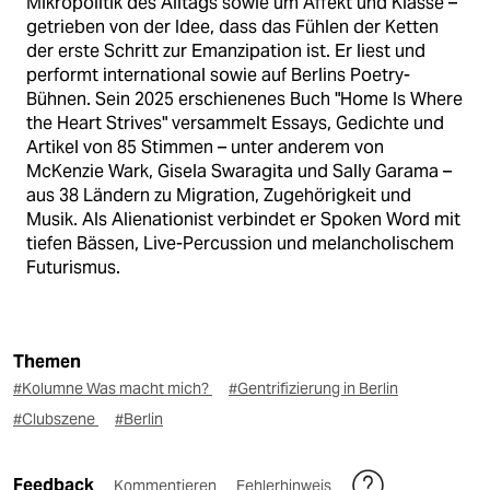
Mikropolitik des Alltags sowie um Affekt und Klasse –
getrieben von der Idee, dass das Fühlen der Ketten
der erste Schritt zur Emanzipation ist. Er liest und
performt international sowie auf Berlins Poetry-
Bühnen. Sein 2025 erschienenes Buch "Home Is Where
the Heart Strives" versammelt Essays, Gedichte und
Artikel von 85 Stimmen – unter anderem von
McKenzie Wark, Gisela Swaragita und Sally Garama –
aus 38 Ländern zu Migration, Zugehörigkeit und
Musik. Als Alienationist verbindet er Spoken Word mit
tiefen Bässen, Live-Percussion und melancholischem
Futurismus.
Themen
#Kolumne Was macht mich?
#Gentrifizierung in Berlin
#Clubszene
#Berlin
Feedback
Kommentieren
Fehlerhinweis