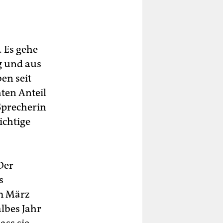
. Es gehe
 und aus
en seit
ten Anteil
 Sprecherin
ichtige
Der
s
im März
lbes Jahr