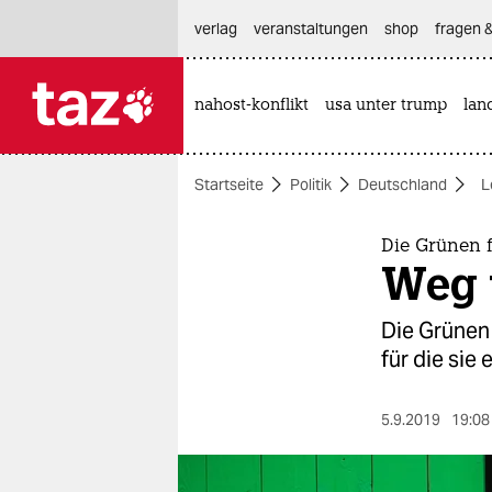
hautnavigation anspringen
hauptinhalt anspringen
footer anspringen
verlag
veranstaltungen
shop
fragen &
nahost-konflikt
usa unter trump
lan

taz zahl ich
taz zahl ich
Startseite
Politik
Deutschland
L
themen
politik
Die Grünen 
Weg 
öko
Die Grünen
gesellschaft
für die sie 
kultur
5.9.2019
19:08
sport