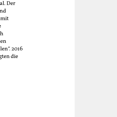
al. Der
und
 mit
e
ch
den
len“. 2016
gten die