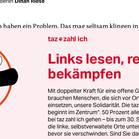
Berlin
Dinah Riese
 haben ein Problem. Das mag seltsam klingen in
der Partei die Stimmen nur so zuzufliegen schein
taz
zahl ich

ahlen in Sachsen und Brandenburg
legten sie zw
wie manch einer gehofft hatte – doch wird die Par
Links lesen, r
ndern
zur Regierungsmacherin
. In einer Zielgrup
bekämpfen
iele Menschen mit Rassismuserfahrung und
geschichte finden sich in der Partei nicht wieder
et der Ruf an, eine weiße, privilegierte Partei zu
Mit doppelter Kraft für eine offene G
brauchen Menschen, die sich vor O
ge will die Partei nun etwas ändern.
einsetzen, unsere Solidarität. Die ta
beginnt im Zentrum“. 50 Prozent a
ormittag Ende August sitzt
Gesine Agena
an eine
bei taz zahl ich gehen – bis zum 30
z und erzählt von einem Beschluss des Bundesvor
die linke, selbstverwaltete Orte unte
bevor sie verschwinden. Sind Sie da
sgruppe soll Vorschläge dafür erarbeiten, wie die