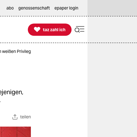
abo
genossenschaft
epaper login

taz zahl ich
taz zahl ich
 weißen Privileg
ejenigen,
.
teilen