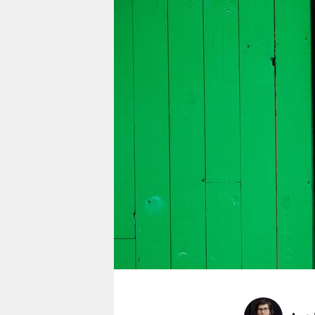
berlin
nord
wahrheit
verlag
verlag
veranstaltungen
shop
fragen & hilfe
unterstützen
abo
genossenschaft