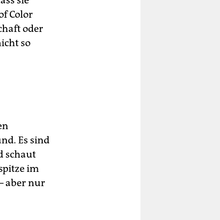
ass sie
f Color
chaft oder
icht so
en
nd. Es sind
nd schaut
spitze im
– aber nur