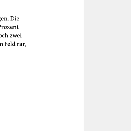
gen. Die
Prozent
noch zwei
 Feld rar,