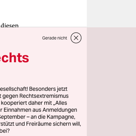
 diesen
en. Bei den
Gerade nicht
ar nicht so
tei wohl in
echts
pe aber
. Den
 sein. An
esellschaft! Besonders jetzt
rt gegen Rechtsextremismus
z kooperiert daher mit „Alles
ller Einnahmen aus Anmeldungen
m Tisch
. September – an die Kampagne,
stands:
rstützt und Freiräume sichern will,
bei?
 Partei