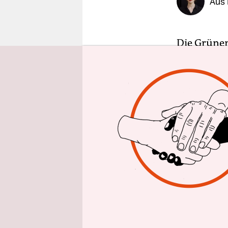
Aus 
epaper login
Die Grünen
Tagen, wo 
Landtagsw
massiv zu, 
beiden Lä
hakt es: V
Migrations
Grünen haft
diesem Ima
An einem V
vor der ta
Eine Arbeit