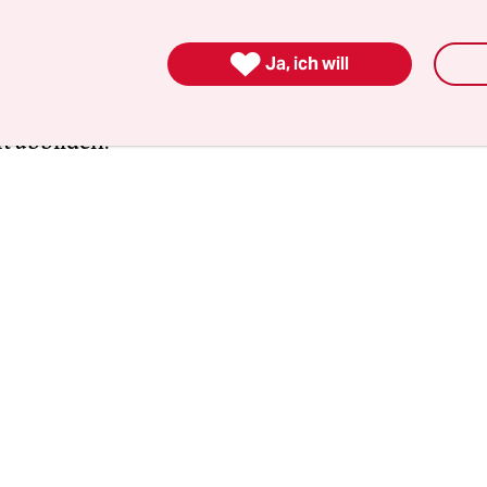
r werden kann. „Natürlich ist in Sachen Vielfalt be
h Luft nach oben, und zwar auf allen Ebenen“, sa

Ja, ich will
etende Parteivorsitzende. „Wir wollen sowohl unte
n als auch bei den Funktionsträger*innen die Brei
t abbilden.“