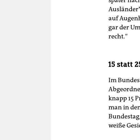
später nach
Ausländer*
auf Augenh
gar der Um
recht.“
15 statt 
Im Bundest
Abgeordnet
knapp 15 Pr
man in den
Bundestag,
weiße Gesi