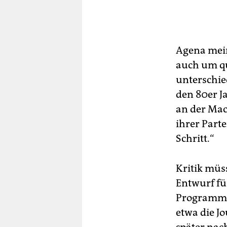
Agena mein
auch um q
unterschie
den 80er J
an der Mach
ihrer Parte
Schritt.“
Kritik müs
Entwurf fü
Programm e
etwa die J