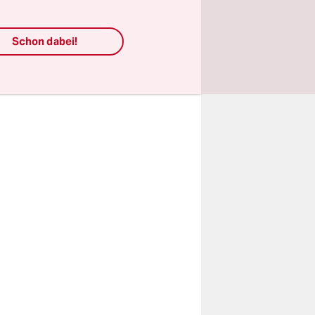
i uns
gt die
Schon dabei!
r unseren
te der