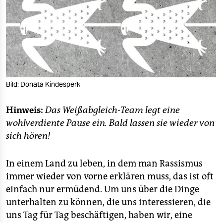
berlin
nord
wahrheit
verlag
Bild: Donata Kindesperk
verlag
veranstaltungen
Hinweis:
Das Weißabgleich-Team legt eine
wohlverdiente Pause ein. Bald lassen sie wieder von
shop
sich hören!
fragen & hilfe
In einem Land zu leben, in dem man Rassismus
unterstützen
immer wieder von vorne erklären muss, das ist oft
abo
einfach nur ermüdend. Um uns über die Dinge
unterhalten zu können, die uns interessieren, die
genossenschaft
uns Tag für Tag beschäftigen, haben wir, eine