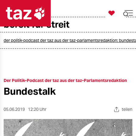

taz zahl ich
bereit für streit

taz zahl ich
taz zahl ich
der politik-podcast der taz aus der taz-parlamentsredaktion: bundest
themen
politik
Der Politik-Podcast der taz aus der taz-Parlamentsredaktion
öko
Bundestalk
gesellschaft
kultur
05.06.2019
12:20 Uhr
teilen
sport