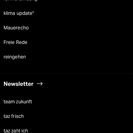
klima update°
Mauerecho
Freie Rede
reingehen
Newsletter
team zukunft
taz frisch
taz zahl ich