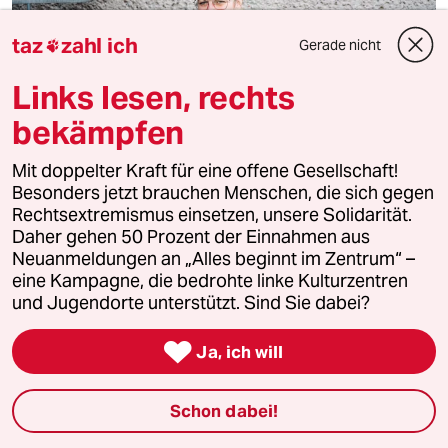
taz
zahl ich
Gerade nicht

Links lesen, rechts
bekämpfen
Mit doppelter Kraft für eine offene Gesellschaft!
Besonders jetzt brauchen Menschen, die sich gegen
Rechtsextremismus einsetzen, unsere Solidarität.
Daher gehen 50 Prozent der Einnahmen aus
Sozialpsychologin Pia Lamberty
Neuanmeldungen an „Alles beginnt im Zentrum“ –
„Wenn Irrationalität zum Standard wird,
eine Kampagne, die bedrohte linke Kulturzentren
wird’s problematisch“
und Jugendorte unterstützt. Sind Sie dabei?
Pia Lamberty wurde mit ihrer Forschung zu

Ja, ich will
Verschwörungsideologien bekannt. Heute geht sie der
Frage nach, wie man sich engagiert, ohne daran zu
zerbrechen.
Schon dabei!
Interview von
Karlotta Ehrenberg