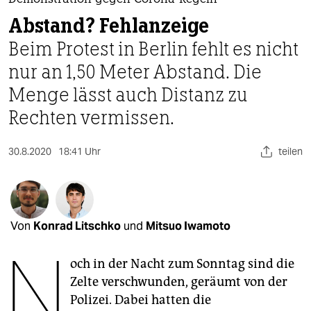
berlin
Abstand? Fehlanzeige
nord
Beim Protest in Berlin fehlt es nicht
wahrheit
nur an 1,50 Meter Abstand. Die
Menge lässt auch Distanz zu
verlag
Rechten vermissen.
verlag
veranstaltungen
30.8.2020
18:41 Uhr
teilen
shop
fragen & hilfe
Von
Konrad Litschko
und
Mitsuo Iwamoto
unterstützen
N
abo
och in der Nacht zum Sonntag sind die
Zelte verschwunden, geräumt von der
genossenschaft
Polizei. Dabei hatten die