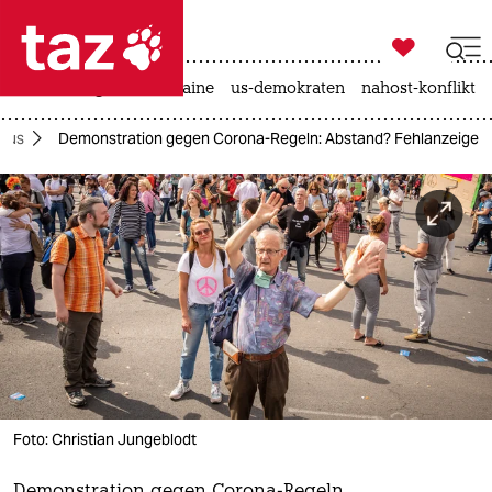

taz zahl ich
hitze
krieg in der ukraine
us-demokraten
nahost-konflikt

taz zahl ich
irus
Demonstration gegen Corona-Regeln: Abstand? Fehlanzeige
taz zahl ich
themen
politik
öko
gesellschaft
kultur
Foto: Christian Jungeblodt
sport
Demonstration gegen Corona-Regeln