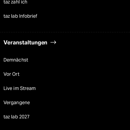
taz zahl ich
taz lab Infobrief
Veranstaltungen
Demnächst
Vor Ort
Live im Stream
Vergangene
taz lab 2027