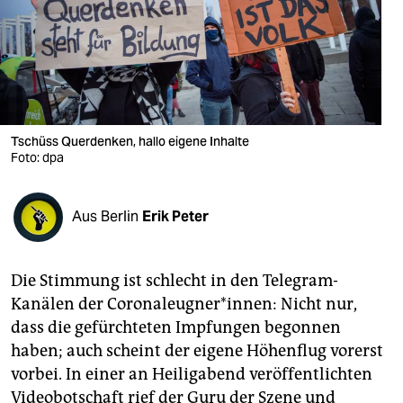
berlin
nord
wahrheit
verlag
Tschüss Querdenken, hallo eigene Inhalte
Foto: dpa
verlag
veranstaltungen
Aus Berlin
Erik Peter
shop
fragen & hilfe
Die Stimmung ist schlecht in den Telegram-
unterstützen
Kanälen der Corona­­leug­ner*in­­­nen: Nicht nur,
dass die gefürchteten Impfungen begonnen
abo
haben; auch scheint der eigene Höhenflug vorerst
genossenschaft
vorbei. In einer an Heiligabend veröffentlichten
Videobotschaft rief der Guru der Szene und