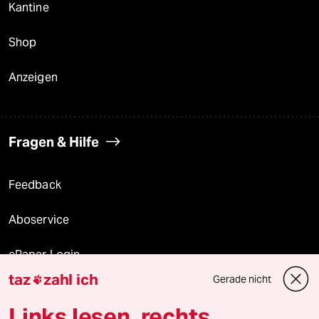
Kantine
Shop
Anzeigen
Fragen & Hilfe
Feedback
Aboservice
ePaper Login
taz
zahl ich
Gerade nicht

Downloads für Abonnierende
Links lesen, rechts