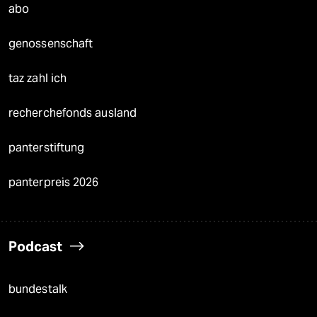
abo
genossenschaft
taz zahl ich
recherchefonds ausland
panterstiftung
panterpreis 2026
Podcast
bundestalk