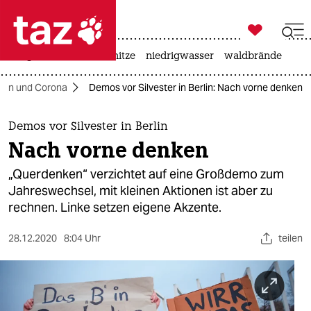

taz zahl ich
krieg in der ukraine
hitze
niedrigwasser
waldbrände

taz zahl ich
hen und Corona
Demos vor Silvester in Berlin: Nach vorne denken
taz zahl ich
themen
Demos vor Silvester in Berlin
Nach vorne denken
politik
„Querdenken“ verzichtet auf eine Großdemo zum
öko
Jahreswechsel, mit kleinen Aktionen ist aber zu
rechnen. Linke setzen eigene Akzente.
gesellschaft
28.12.2020
8:04 Uhr
teilen
kultur
sport